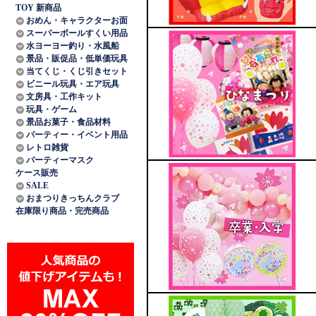
TOY 新商品
おめん・キャラクターお面
スーパーボールすくい用品
水ヨーヨー釣り・水風船
景品・販促品・低単価玩具
当てくじ・くじ引きセット
ビニール玩具・エア玩具
文房具・工作キット
玩具・ゲーム
景品お菓子・食品材料
パーティー・イベント用品
レトロ雑貨
パーティーマスク
ケース販売
SALE
おまつりきっちんクラブ
在庫限り商品・完売商品