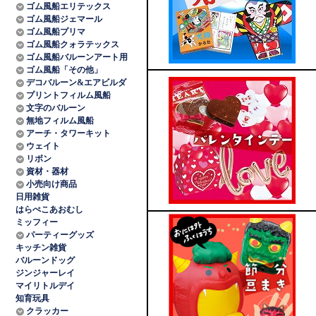
ゴム風船エリテックス
ゴム風船ジェマール
ゴム風船プリマ
ゴム風船クォラテックス
ゴム風船バルーンアート用
ゴム風船「その他」
デコバルーン&エアビルダ
プリントフィルム風船
文字のバルーン
無地フィルム風船
アーチ・タワーキット
ウェイト
リボン
資材・器材
小売向け商品
日用雑貨
はらぺこあおむし
ミッフィー
パーティーグッズ
キッチン雑貨
バルーンドッグ
ジンジャーレイ
マイリトルデイ
知育玩具
クラッカー