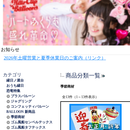
お知らせ
2026年土曜営業と夏季休業日のご案内（リンク）
カテゴリ
商品分類一覧
縁日ノ屋台
おうち縁日
季節商材
恐竜特集
プラスバルーン
全13件（1～13件表示）
ジャグリング
コンフェッティバルーン
BALLOON 新商品
季節商材
ゴム風船センペルテックス
ゴム風船タフテックス