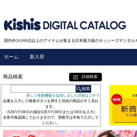
国内外20,000点以上のアイテムが集まる日本最大級のキッシーズデジタル
ホーム
新入荷
商品検索
詳細検索
新しく検索機能を追加しました詳細はコチラ
品番を入力して検索ボタンを押すと目的の商品がすぐ見れ
ます。
（SZKVY10031の場合SZKVY10031または10031を入力）
全角半角認識しておりますので、英数字は半角で入力して
ください。