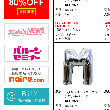
ン7"シルバー I
BLT15972
型番：
型番
BLT15972
入数：
1枚
入数
【販売ロット】1枚
【販
サイズ：約15cm
サイ
エアー専用
エア
品名：
品名
ベタリック レターバルー
ン7"シルバー M
BLT15976
型番：
型番
BLT15976