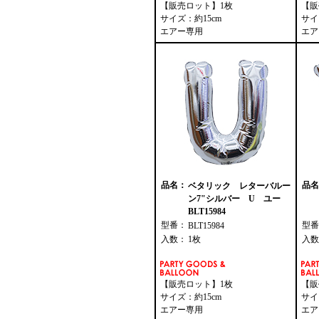
【販売ロット】1枚
【販
サイズ：約15cm
サイ
エアー専用
エア
品名：
品名
ベタリック レターバルー
ン7"シルバー U ユー
BLT15984
型番：
型番
BLT15984
入数：
1枚
入数
【販売ロット】1枚
【販
サイズ：約15cm
サイ
エアー専用
エア