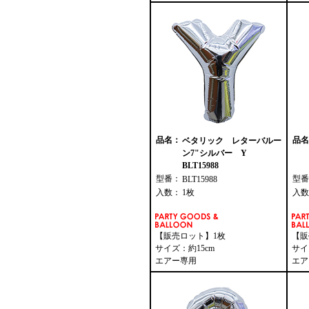
品名：
品名
ベタリック レターバルー
ン7"シルバー Y
BLT15988
型番：
型番
BLT15988
入数：
1枚
入数
【販売ロット】1枚
【販
サイズ：約15cm
サイ
エアー専用
エア