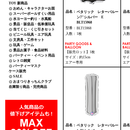
TOY 新商品
おめん・キャラクターお面
品名：
品名
ベタリック レターバルー
スーパーボールすくい用品
ン7"シルバー E
水ヨーヨー釣り・水風船
BLT15968
景品・販促品・低単価玩具
型番：
型番
BLT15968
当てくじ・くじ引きセット
入数：
1枚
入数
ビニール玩具・エア玩具
文房具・工作キット
玩具・ゲーム
景品お菓子・食品材料
【販売ロット】1枚
【販
パーティー・イベント用品
サイズ：約15cm
サイ
レトロ雑貨
エアー専用
エア
パーティーマスク
ケース販売
SALE
おまつりきっちんクラブ
在庫限り商品・完売商品
品名：
品名
ベタリック レターバルー