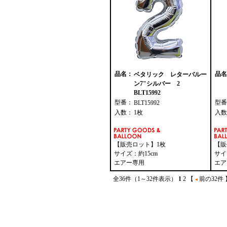
品名：
品名
ベタリック レターバルー
ン7"シルバー 2
BLT15992
型番：
型番
BLT15992
入数：
1枚
入数
【販売ロット】1枚
【販
サイズ：約15cm
サイ
エアー専用
エア
全36件（1～32件表示）
1
2
【
前の32件