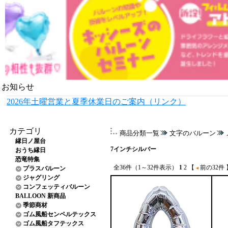
お知らせ
2026年土曜営業と夏季休業日のご案内（リンク）
カテゴリ
商品分類一覧
文字のバルーン
縁日ノ屋台
7インチシルバー
おうち縁日
恐竜特集
全36件（1～32件表示）
1
2
【
前の32件
プラスバルーン
ジャグリング
コンフェッティバルーン
BALLOON 新商品
季節商材
ゴム風船センペルテックス
ゴム風船タフテックス