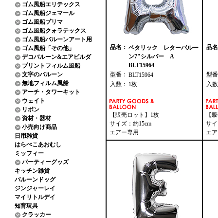
ゴム風船エリテックス
ゴム風船ジェマール
ゴム風船プリマ
ゴム風船クォラテックス
ゴム風船バルーンアート用
品名：
品名
ベタリック レターバルー
ゴム風船「その他」
ン7"シルバー A
デコバルーン&エアビルダ
BLT15964
プリントフィルム風船
文字のバルーン
型番：
型番
BLT15964
無地フィルム風船
入数：
1枚
入数
アーチ・タワーキット
ウェイト
リボン
【販売ロット】1枚
【販
資材・器材
サイズ：約15cm
サイ
小売向け商品
エアー専用
エア
日用雑貨
はらぺこあおむし
ミッフィー
パーティーグッズ
キッチン雑貨
バルーンドッグ
ジンジャーレイ
マイリトルデイ
知育玩具
クラッカー