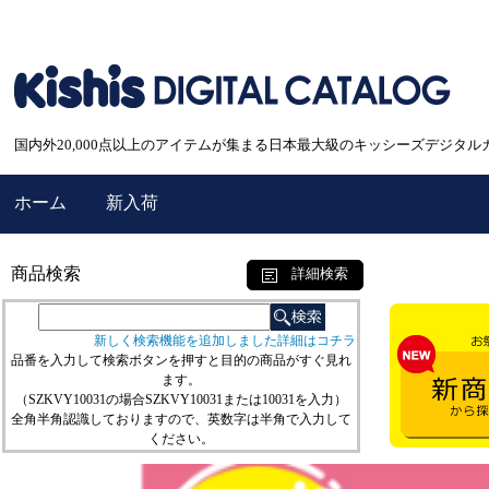
国内外20,000点以上のアイテムが集まる日本最大級のキッシーズデジタル
ホーム
新入荷
商品検索
詳細検索
新しく検索機能を追加しました詳細はコチラ
品番を入力して検索ボタンを押すと目的の商品がすぐ見れ
ます。
（SZKVY10031の場合SZKVY10031または10031を入力）
全角半角認識しておりますので、英数字は半角で入力して
ください。