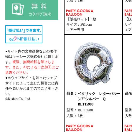
入数：
1枚
入数
【販売ロット】1枚
【販
サイズ：約15cm
サイ
エアー専用
エア
●サイト内の文章画像などの著作
物はキッシーズ株式会社に属しま
す。
複製、無断転載を禁止しま
す。また、AIによる二次加工はご
遠慮ください。
●当ウェブサイトを装ったウェブ
サイトによって生じた損害には責
任を負いかねますのでご了承下さ
品名：
品名
い。
ベタリック レターバルー
©Kishi's Co., Ltd.
ン7"シルバー Q
BLT15980
型番：
型番
BLT15980
入数：
1枚
入数