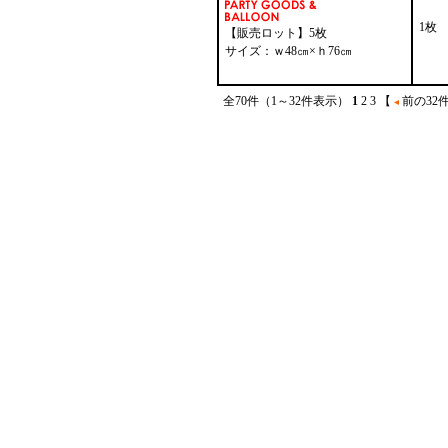
1枚
【販売ロット】5枚
サイズ：ｗ48㎝×ｈ76㎝
全70件（1～32件表示）
1
2
3
【
前の32