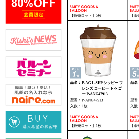
【販売ロット】5枚
【販
品名：
品名
P-AG L-SHP シッピー フ
レンズ コーヒー トゥ ゴ
ー P-ANG47913
型番：
型番
P-ANG47913
入数：
1枚
入数
【販売ロット】1枚
【販