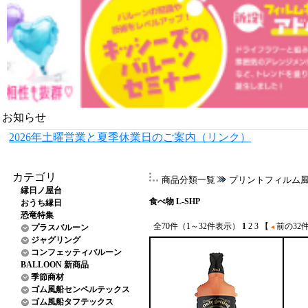
お知らせ
2026年土曜営業と夏季休業日のご案内（リンク）
カテゴリ
商品分類一覧
プリントフィルム
縁日ノ屋台
食べ物 L-SHP
おうち縁日
恐竜特集
全70件（1～32件表示）
1
2
3
【
前の32
プラスバルーン
ジャグリング
コンフェッティバルーン
BALLOON 新商品
季節商材
ゴム風船センペルテックス
ゴム風船タフテックス