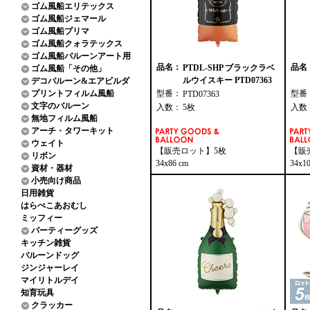
ゴム風船エリテックス
ゴム風船ジェマール
ゴム風船プリマ
ゴム風船クォラテックス
ゴム風船バルーンアート用
品名：
品名
PTDL-SHP ブラックラベ
ゴム風船「その他」
ルウイスキー PTD07363
デコバルーン&エアビルダ
プリントフィルム風船
型番：
型番
PTD07363
文字のバルーン
入数：
5枚
入数
無地フィルム風船
アーチ・タワーキット
ウェイト
【販売ロット】5枚
【販
リボン
34x86 cm
34x1
資材・器材
小売向け商品
日用雑貨
はらぺこあおむし
ミッフィー
パーティーグッズ
キッチン雑貨
バルーンドッグ
ジンジャーレイ
マイリトルデイ
知育玩具
クラッカー