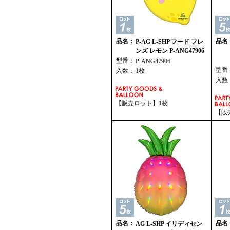
品名：
品名
P-AG L-SHP フード フレ
ンズ レモン P-ANG47906
型番：
P-ANG47906
型番
入数：
1枚
入数
【販売ロット】1枚
【販
品名：
品名
AG L-SHP イリディセン