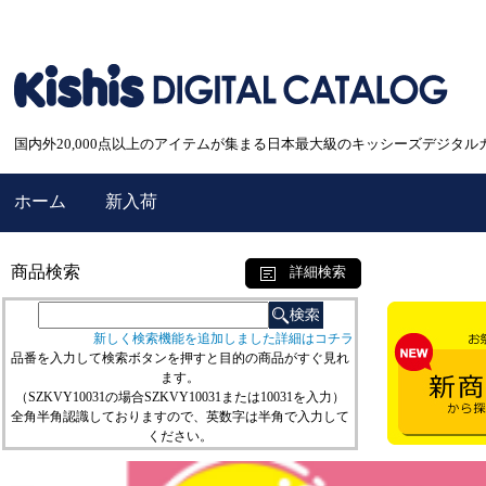
国内外20,000点以上のアイテムが集まる日本最大級のキッシーズデジタル
ホーム
新入荷
商品検索
詳細検索
新しく検索機能を追加しました詳細はコチラ
品番を入力して検索ボタンを押すと目的の商品がすぐ見れ
ます。
（SZKVY10031の場合SZKVY10031または10031を入力）
全角半角認識しておりますので、英数字は半角で入力して
ください。