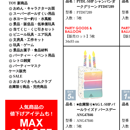
品名：
品名
PTDL-SHP シャンパンダ
TOY 新商品
ークグリーン PTD07289
おめん・キャラクターお面
型番：
型番
PTD07289
スーパーボールすくい用品
入数：
5枚
入数
水ヨーヨー釣り・水風船
景品・販促品・低単価玩具
当てくじ・くじ引きセット
ビニール玩具・エア玩具
【販売ロット】5枚
【販
文房具・工作キット
34x93 cm
玩具・ゲーム
景品お菓子・食品材料
パーティー・イベント用品
レトロ雑貨
パーティーマスク
ケース販売
SALE
おまつりきっちんクラブ
在庫限り商品・完売商品
品名：
品名
■在庫限り■AG L-SHP パ
ールライズド バースデー
ANG47846
型番：
型番
ANG47846
入数：
5枚
入数