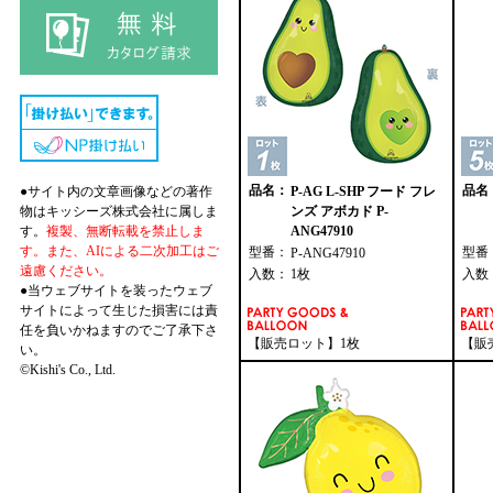
品名：
品名
●サイト内の文章画像などの著作
P-AG L-SHP フード フレ
物はキッシーズ株式会社に属しま
ンズ アボカド P-
す。
複製、無断転載を禁止しま
ANG47910
す。また、AIによる二次加工はご
型番：
型番
P-ANG47910
遠慮ください。
入数：
1枚
入数
●当ウェブサイトを装ったウェブ
サイトによって生じた損害には責
任を負いかねますのでご了承下さ
【販売ロット】1枚
【販
い。
©Kishi's Co., Ltd.