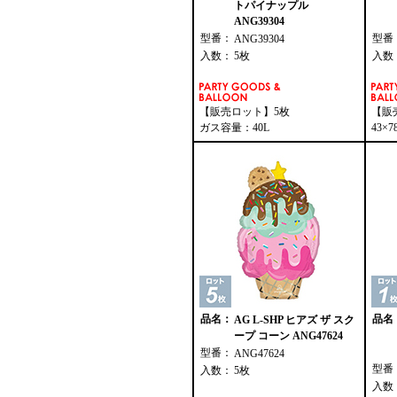
トパイナップル
ANG39304
型番：
型番
ANG39304
入数：
5枚
入数
【販売ロット】5枚
【販
ガス容量：40L
43×
品名：
品名
AG L-SHP ヒアズ ザ スク
ープ コーン ANG47624
型番：
ANG47624
型番
入数：
5枚
入数