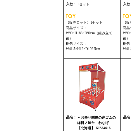
入数：
1セット
入数
【販売ロット】1セット
【販
商品サイズ：
商品
W90×H188×D90cm（組み立て
W90
後）
後）
梱包サイズ：
梱包
W41.5×H12×D102.5cm
W41.
品名：
品名
▼お祭り問屋の岸ゴムの
縁日ノ屋台 わなげ
【北海道】 KIS64616