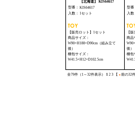
【北海道】 KIS64617
型番：
型番
KIS64617
入数：
1セット
入数
【販売ロット】1セット
【販
商品サイズ：
商品
W90×H188×D90cm（組み立て
W90
後）
後）
梱包サイズ：
梱包
W41.5×H12×D102.5cm
W41.
全79件（1～32件表示）
1
2
3
【
前の32