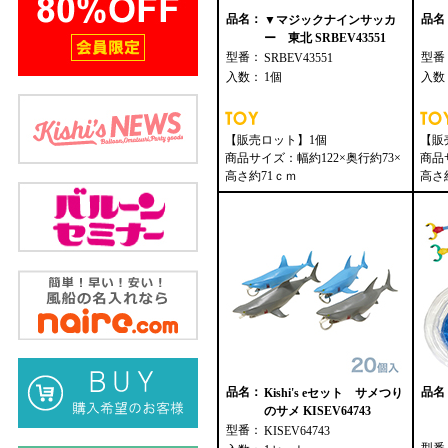
品名：
品名
▼マジックナインサッカ
ー 東北 SRBEV43551
型番：
型番
SRBEV43551
入数：
1個
入数
【販売ロット】1個
【販
商品サイズ：幅約122×奥行約73×
商品
高さ約71ｃｍ
高さ
品名：
品名
Kishi's eセット サメつり
のサメ KISEV64743
型番：
KISEV64743