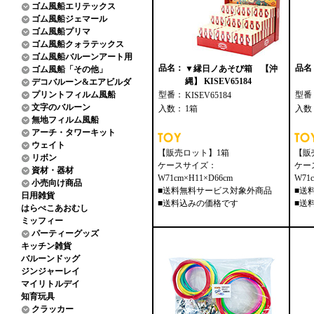
ゴム風船エリテックス
ゴム風船ジェマール
ゴム風船プリマ
ゴム風船クォラテックス
ゴム風船バルーンアート用
品名：
品名
▼縁日ノあそび箱 【沖
ゴム風船「その他」
縄】 KISEV65184
デコバルーン&エアビルダ
プリントフィルム風船
型番：
型番
KISEV65184
文字のバルーン
入数：
1箱
入数
無地フィルム風船
アーチ・タワーキット
ウェイト
【販売ロット】1箱
【販
リボン
ケースサイズ：
ケー
資材・器材
W71cm×H11×D66cm
W71
小売向け商品
■送料無料サービス対象外商品
■送
日用雑貨
■送料込みの価格です
■送
はらぺこあおむし
ミッフィー
パーティーグッズ
キッチン雑貨
バルーンドッグ
ジンジャーレイ
マイリトルデイ
知育玩具
クラッカー