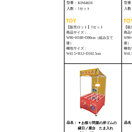
型番：
型番
KIS64616
入数：
1セット
入数
【販売ロット】1セット
【販
商品サイズ：
商品
W90×H188×D90cm（組み立て
W90
後）
後）
梱包サイズ：
梱包
W41.5×H12×D102.5cm
W41.
品名：
品名
▼お祭り問屋の岸ゴムの
縁日ノ屋台 たま入れ