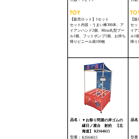
【販売ロット】1セット
【販
セット内容：うまい棒300本、ア
セッ
イアンハンド2個、80cm丸型プー
イア
ル1個、フットポンプ1個、お持ち
ル1
帰りビニール袋100枚
帰り
品名：
品名
▼お祭り問屋の岸ゴムの
縁日ノ屋台 射的 【北
海道】 KIS64615
型番：
型番
KIS64615