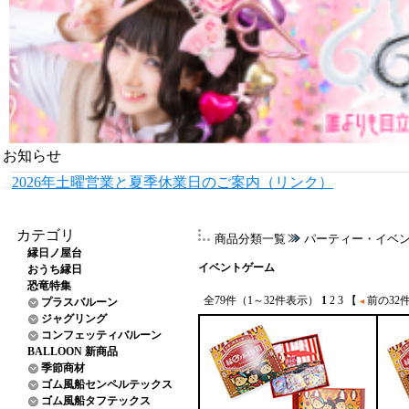
お知らせ
2026年土曜営業と夏季休業日のご案内（リンク）
カテゴリ
商品分類一覧
パーティー・イベ
縁日ノ屋台
イベントゲーム
おうち縁日
恐竜特集
全79件（1～32件表示）
1
2
3
【
前の32
プラスバルーン
ジャグリング
コンフェッティバルーン
BALLOON 新商品
季節商材
ゴム風船センペルテックス
ゴム風船タフテックス