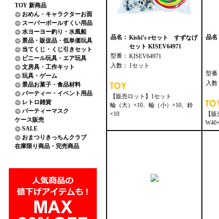
TOY 新商品
おめん・キャラクターお面
スーパーボールすくい用品
水ヨーヨー釣り・水風船
品名：
品名
Kishi’s eセット すずなげ
景品・販促品・低単価玩具
セット KISEV64971
当てくじ・くじ引きセット
型番：
KISEV64971
ビニール玩具・エア玩具
入数：
1セット
文房具・工作キット
型番
玩具・ゲーム
入数
景品お菓子・食品材料
パーティー・イベント用品
【販売ロット】1セット
レトロ雑貨
輪（大）×10、輪（小）×10、鈴
パーティーマスク
×10
【販
ケース販売
W40
SALE
おまつりきっちんクラブ
在庫限り商品・完売商品