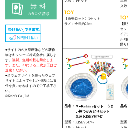
型番
入数：
1セット
入数
【販売ロット】1セット
サメ：全長約24cm
【販
セッ
イア
ル1
帰り
●サイト内の文章画像などの著作
物はキッシーズ株式会社に属しま
す。
複製、無断転載を禁止しま
す。また、AIによる二次加工はご
遠慮ください。
●当ウェブサイトを装ったウェブ
サイトによって生じた損害には責
任を負いかねますのでご了承下さ
い。
©Kishi's Co., Ltd.
品名：
品名
▼●Kishi's eセット うま
い棒つかみどりセット
九州 KISEV64747
型番：
型番
KISEV64747
入数：
1セット
入数