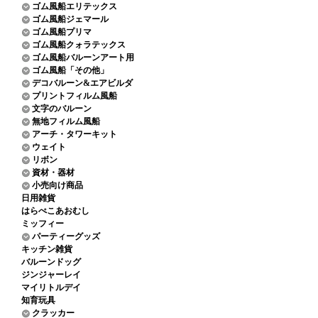
ゴム風船エリテックス
ゴム風船ジェマール
ゴム風船プリマ
ゴム風船クォラテックス
ゴム風船バルーンアート用
ゴム風船「その他」
デコバルーン&エアビルダ
プリントフィルム風船
文字のバルーン
無地フィルム風船
アーチ・タワーキット
ウェイト
リボン
資材・器材
小売向け商品
日用雑貨
はらぺこあおむし
ミッフィー
パーティーグッズ
キッチン雑貨
バルーンドッグ
ジンジャーレイ
マイリトルデイ
知育玩具
クラッカー