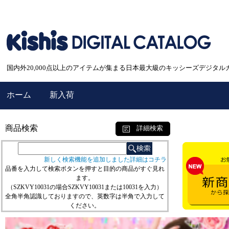
国内外20,000点以上のアイテムが集まる日本最大級のキッシーズデジタル
ホーム
新入荷
商品検索
詳細検索
新しく検索機能を追加しました詳細はコチラ
品番を入力して検索ボタンを押すと目的の商品がすぐ見れ
ます。
（SZKVY10031の場合SZKVY10031または10031を入力）
全角半角認識しておりますので、英数字は半角で入力して
ください。