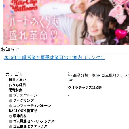
お知らせ
2026年土曜営業と夏季休業日のご案内（リンク）
カテゴリ
商品分類一覧
ゴム風船クォラ
縁日ノ屋台
おうち縁日
クオラテックス11R無
恐竜特集
プラスバルーン
ジャグリング
コンフェッティバルーン
BALLOON 新商品
季節商材
ゴム風船センペルテックス
ゴム風船タフテックス