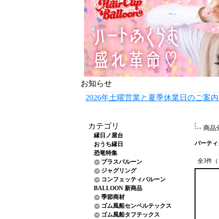
お知らせ
2026年土曜営業と夏季休業日のご案
カテゴリ
商品
縁日ノ屋台
パーティ
おうち縁日
恐竜特集
全3件（
プラスバルーン
ジャグリング
コンフェッティバルーン
BALLOON 新商品
季節商材
ゴム風船センペルテックス
ゴム風船タフテックス