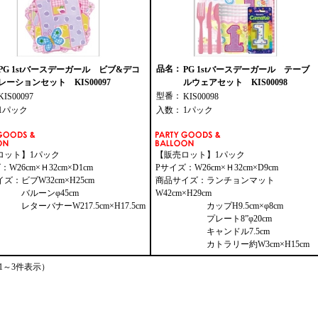
品名：
PG 1stバースデーガール ビブ&デコ
PG 1stバースデーガール テーブ
レーションセット KIS00097
ルウェアセット KIS00098
型番：
KIS00097
KIS00098
1パック
入数：
1パック
ロット】1パック
【販売ロット】1パック
W26cm×Ｈ32cm×D1cm
Pサイズ：W26cm×Ｈ32cm×D9cm
ズ：ビブW32cm×H25cm
商品サイズ：ランチョンマット
ーンφ45cm
W42cm×H29cm
バナーW217.5cm×H17.5cm
カップH9.5cm×φ8cm
プレート8”φ20cm
キャンドル7.5cm
カトラリー約W3cm×H15cm
1～3件表示）