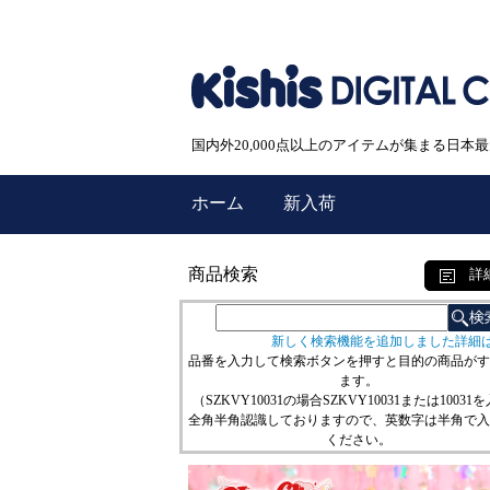
国内外20,000点以上のアイテムが集まる日
ホーム
新入荷
商品検索
詳
新しく検索機能を追加しました詳細
品番を入力して検索ボタンを押すと目的の商品がす
ます。
（SZKVY10031の場合SZKVY10031または10031
全角半角認識しておりますので、英数字は半角で入
ください。