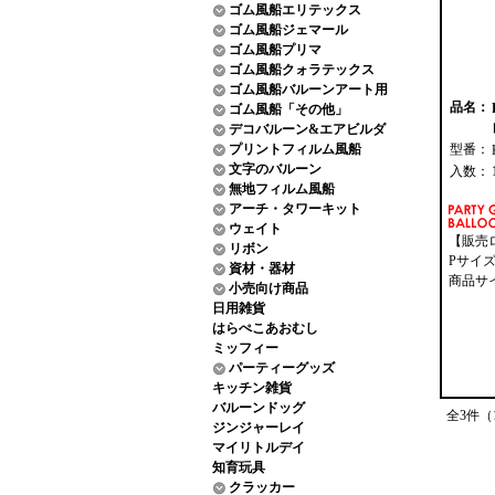
ゴム風船エリテックス
ゴム風船ジェマール
ゴム風船プリマ
ゴム風船クォラテックス
ゴム風船バルーンアート用
品名：
ゴム風船「その他」
デコバルーン&エアビルダ
プリントフィルム風船
型番：
文字のバルーン
入数：
無地フィルム風船
アーチ・タワーキット
ウェイト
【販売
リボン
Pサイズ：
資材・器材
商品サイ
小売向け商品
バル
日用雑貨
レター
はらぺこあおむし
ミッフィー
パーティーグッズ
キッチン雑貨
バルーンドッグ
全3件（
ジンジャーレイ
マイリトルデイ
知育玩具
クラッカー