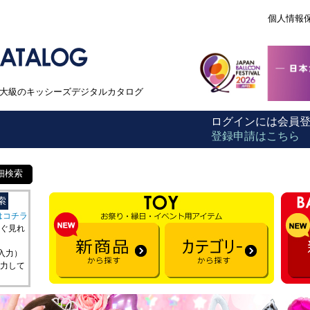
個人情報
本最大級のキッシーズデジタルカタログ
ログインには会員
登録申請はこちら
細検索
はコチラ
ぐ見れ
を入力）
力して