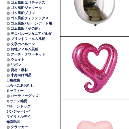
ゴム風船エリテックス
ゴム風船ジェマール
ゴム風船プリマ
ゴム風船クォラテックス
ゴム風船バルーンアート用
ゴム風船「その他」
デコバルーン&エアビルダ
プリントフィルム風船
文字のバルーン
無地フィルム風船
アーチ・タワーキット
ウェイト
リボン
資材・器材
小売向け商品
日用雑貨
はらぺこあおむし
ミッフィー
パーティーグッズ
キッチン雑貨
バルーンドッグ
ジンジャーレイ
マイリトルデイ
知育玩具
クラッカー