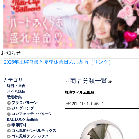
お知らせ
2026年土曜営業と夏季休業日のご案内（リンク）
カテゴリ
商品分類一覧
縁日ノ屋台
おうち縁日
無地フィルム風船
恐竜特集
プラスバルーン
全12件（1～12件表示）
ジャグリング
コンフェッティバルーン
BALLOON 新商品
季節商材
ゴム風船センペルテックス
ゴム風船タフテックス