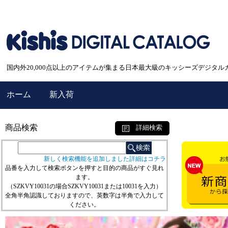
国内外20,000点以上のアイテムが集まる日本最大級のキッシーズデジタル
ホーム
新入荷
商品検索
詳細検索
新しく検索機能を追加しました詳細はコチラ
品番を入力して検索ボタンを押すと目的の商品がすぐ見れ
ます。
（SZKVY10031の場合SZKVY10031または10031を入力）
全角半角認識しておりますので、英数字は半角で入力して
ください。