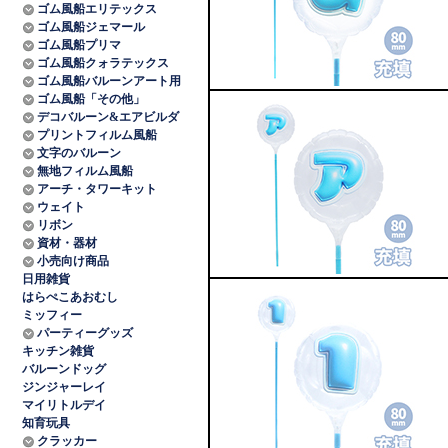
ゴム風船エリテックス
ゴム風船ジェマール
ゴム風船プリマ
ゴム風船クォラテックス
ゴム風船バルーンアート用
ゴム風船「その他」
デコバルーン&エアビルダ
プリントフィルム風船
文字のバルーン
無地フィルム風船
アーチ・タワーキット
ウェイト
リボン
資材・器材
小売向け商品
日用雑貨
はらぺこあおむし
ミッフィー
パーティーグッズ
キッチン雑貨
バルーンドッグ
ジンジャーレイ
マイリトルデイ
知育玩具
クラッカー