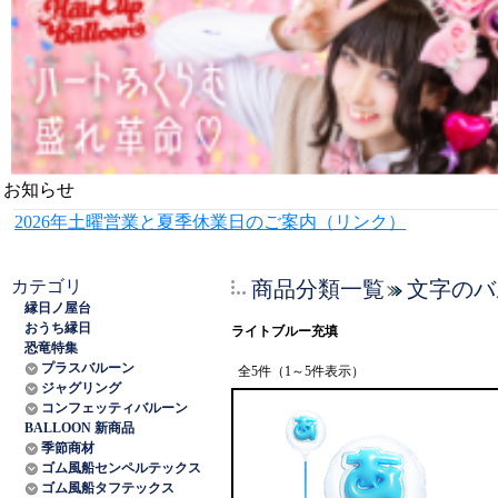
お知らせ
2026年土曜営業と夏季休業日のご案内（リンク）
カテゴリ
商品分類一覧
文字のバ
縁日ノ屋台
おうち縁日
ライトブルー充填
恐竜特集
プラスバルーン
全5件（1～5件表示）
ジャグリング
コンフェッティバルーン
BALLOON 新商品
季節商材
ゴム風船センペルテックス
ゴム風船タフテックス