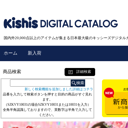
国内外20,000点以上のアイテムが集まる日本最大級のキッシーズデジタル
ホーム
新入荷
商品検索
詳細検索
新しく検索機能を追加しました詳細はコチラ
品番を入力して検索ボタンを押すと目的の商品がすぐ見れ
ます。
（SZKVY10031の場合SZKVY10031または10031を入力）
全角半角認識しておりますので、英数字は半角で入力して
ください。