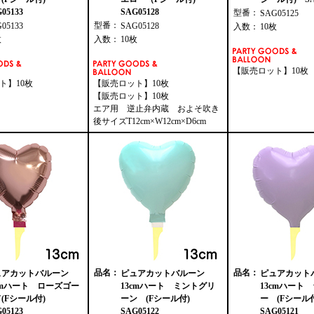
05133
SAG05128
型番：
SAG05125
型番：
G05133
SAG05128
入数：
10枚
枚
入数：
10枚
【販売ロット】10枚
ト】10枚
【販売ロット】10枚
【販売ロット】10枚
エア用 逆止弁内蔵 およそ吹き
後サイズT12cm×W12cm×D6cm
品名：
品名：
ュアカットバルーン
ピュアカットバルーン
ピュアカッ
cmハート ローズゴー
13cmハート ミントグリ
13cmハート
(Fシール付)
ーン (Fシール付)
ー (Fシール
05123
SAG05122
SAG05121