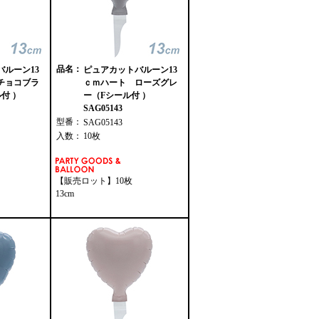
品名：
ルーン13
ピュアカットバルーン13
チョコブラ
ｃｍハート ローズグレ
付 ）
ー（Fシール付 ）
SAG05143
型番：
SAG05143
入数：
10枚
【販売ロット】10枚
13cm