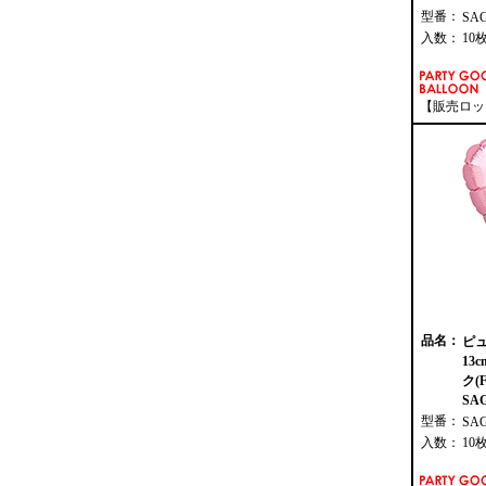
型番：
SA
入数：
10
【販売ロッ
品名：
ピ
13
ク(
SAG
型番：
SA
入数：
10