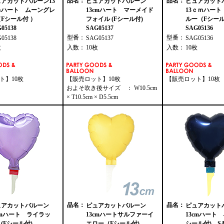
品名：
品名：
アカットバルーン13
ピュアカットバルーン
ピュアカッ
ｍハート ムーングレ
13cmハート マーメイド
13ｃｍハート
Fシール付 ）
フォイル (Fシール付)
ルー（Fシール
05138
SAG05137
SAG05136
型番：
型番：
G05138
SAG05137
SAG05136
枚
入数：
10枚
入数：
10枚
ト】10枚
【販売ロット】10枚
【販売ロット】10枚
およそ吹き後サイズ ： W10.5cm
× T10.5cm × D5.5cm
品名：
品名：
ュアカットバルーン
ピュアカットバルーン
ピュアカッ
cmハート ライラッ
13cmハートサルファーイ
13cmハート 
(Fシール付)
エロー（Fシール付)
シール付) SAG