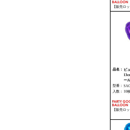
【販売ロッ
品名：
ピ
13
ール
型番：
SA
入数：
10
【販売ロッ