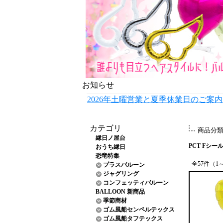
お知らせ
2026年土曜営業と夏季休業日のご案
カテゴリ
商品分
縁日ノ屋台
PCT Fシール
おうち縁日
恐竜特集
全57件（1
プラスバルーン
ジャグリング
コンフェッティバルーン
BALLOON 新商品
季節商材
ゴム風船センペルテックス
ゴム風船タフテックス