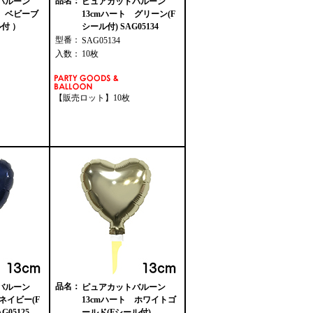
品名：
トバルーン
ピュアカットバルーン
 ベビーブ
13cmハート グリーン(F
付 ）
シール付) SAG05134
型番：
SAG05134
入数：
10枚
【販売ロット】10枚
品名：
トバルーン
ピュアカットバルーン
ネイビー(F
13cmハート ホワイトゴ
05125
ールド(Fシール付)