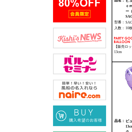
品名：
ピュ
ｃ
ー（
SAG
型番：
SA
入数：
10
【販売ロッ
13cm
品名：
ピ
13
ク 