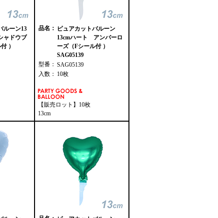
品名：
ルーン13
ピュアカットバルーン
シャドウブ
13cmハート アンバーロ
付 ）
ーズ（Fシール付 ）
SAG05139
型番：
SAG05139
入数：
10枚
【販売ロット】10枚
13cm