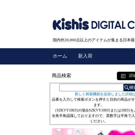
国内外20,000点以上のアイテムが集まる日
ホーム
新入荷
商品検索
詳
新しく検索機能を追加しました詳細
品番を入力して検索ボタンを押すと目的の商品がす
ます。
（SZKVY10031の場合SZKVY10031または10031
全角半角認識しておりますので、英数字は半角で入
ください。