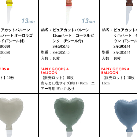
品名：
品名：
ュアカットバルーン
ピュアカットバルーン
ピュアカットバ
cm ハート オーロラゴ
13cmハート コーラルピ
ｃｍハート 
ド (Fシール付)
ンク (Fシール付)
ウン（Fシール
05680
SAG05145
SAG05144
型番：
型番：
G05680
SAG05145
SAG05144
枚
入数：
10枚
入数：
10枚
ト】10枚
【販売ロット】10枚
【販売ロット】10枚
膨らまし後サイズ約11×10cm エ
13cm
アー専用 逆止弁あり