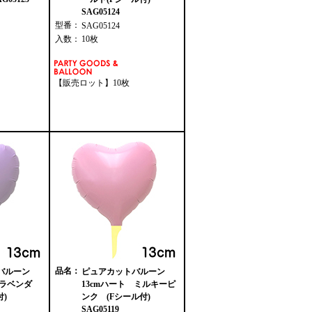
SAG05124
型番：
SAG05124
入数：
10枚
【販売ロット】10枚
品名：
トバルーン
ピュアカットバルーン
 ラベンダ
13cmハート ミルキーピ
付)
ンク (Fシール付)
SAG05119