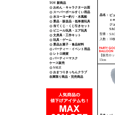
TOY 新商品
おめん・キャラクターお面
スーパーボールすくい用品
品名：
ピュ
水ヨーヨー釣り・水風船
ｃ
景品・販促品・低単価玩具
ジュ
当てくじ・くじ引きセット
SAG
ビニール玩具・エア玩具
型番：
SA
文房具・工作キット
入数：
10
玩具・ゲーム
景品お菓子・食品材料
パーティー・イベント用品
レトロ雑貨
【販売ロッ
パーティーマスク
13cm
ケース販売
SALE
おまつりきっちんクラブ
在庫限り商品・完売商品