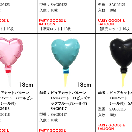
型番：
型番：
G05123
SAG05122
SAG05121
枚
入数：
10枚
入数：
10枚
ト】10枚
【販売ロット】10枚
【販売ロット】10枚
品名：
品名：
ュアカットバルーン
ピュアカットバルーン
ピュアカット
cmハート パールピン
13cmハート ロビンズエ
13cmハート 
Fシール付)
ッグブルー(Fシール付)
シール付) SAG
05118
SAG05117
型番：
SAG05116
型番：
G05118
SAG05117
入数：
10枚
枚
入数：
10枚