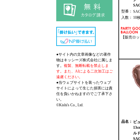
SAG
型番：
SA
入数：
10
【販売ロッ
●サイト内の文章画像などの著作
物はキッシーズ株式会社に属しま
す。
複製、無断転載を禁止しま
す。また、AIによる二次加工はご
遠慮ください。
●当ウェブサイトを装ったウェブ
サイトによって生じた損害には責
任を負いかねますのでご了承下さ
い。
©Kishi's Co., Ltd.
品名：
ピ
13
ルド
SAG