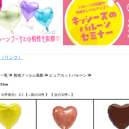
内（リンク）
類一覧
無地フィルム風船
ピュアカットバルーン
13cm
～32件表示）
1
2
【
前の32件 】
【 次の32件
】