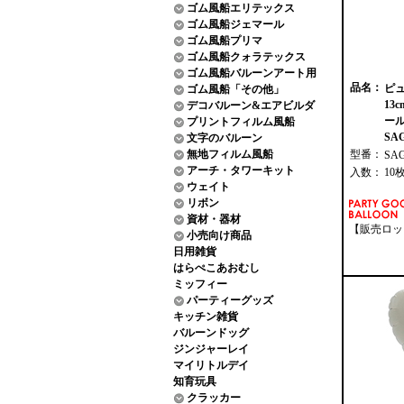
ゴム風船エリテックス
ゴム風船ジェマール
ゴム風船プリマ
ゴム風船クォラテックス
ゴム風船バルーンアート用
品名：
ピ
ゴム風船「その他」
13
デコバルーン&エアビルダ
ール
プリントフィルム風船
SAG
文字のバルーン
無地フィルム風船
型番：
SA
アーチ・タワーキット
入数：
10
ウェイト
リボン
資材・器材
【販売ロッ
小売向け商品
日用雑貨
はらぺこあおむし
ミッフィー
パーティーグッズ
キッチン雑貨
バルーンドッグ
ジンジャーレイ
マイリトルデイ
知育玩具
クラッカー