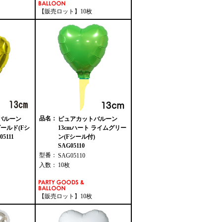
【販売ロット】10枚
品名：
バルーン
ピュアカットバルーン
ゴールド(Fシ
13cmハート ライムグリー
5111
ン(Fシール付)
SAG05110
型番：
SAG05110
入数：
10枚
【販売ロット】10枚