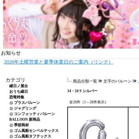
お知らせ
2026年土曜営業と夏季休業日のご案内（リンク）
カテゴリ
商品分類一覧
文字のバルーン
縁日ノ屋台
14・24 S シルバー
おうち縁日
恐竜特集
全26件（1～26件表示）
プラスバルーン
ジャグリング
コンフェッティバルーン
BALLOON 新商品
季節商材
ゴム風船センペルテックス
ゴム風船タフテックス