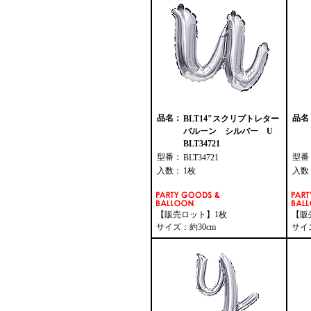
品名：
品名
BLT14"スクリプトレター
バルーン シルバー U
BLT34721
型番：
型番
BLT34721
入数：
1枚
入数
【販売ロット】1枚
【販
サイズ：約30cm
サイ