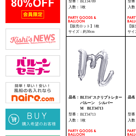
型番：
型番
BLT34709
入数：
1枚
入数
【販売ロット】1枚
【販
サイズ：約30cm
サイ
品名：
品名
BLT14"スクリプトレター
バルーン シルバー
M BLT34713
型番：
型番
BLT34713
入数：
1枚
入数