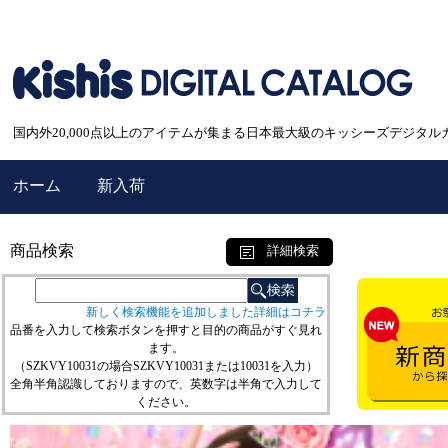
国内外20,000点以上のアイテムが集まる日本最大級のキッシーズデジタル
ホーム
新入荷
商品検索
詳細検索
新しく検索機能を追加しました詳細はコチラ
品番を入力して検索ボタンを押すと目的の商品がすぐ見れ
ます。
（SZKVY10031の場合SZKVY10031または10031を入力）
全角半角認識しておりますので、英数字は半角で入力して
ください。