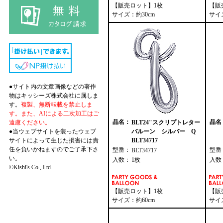
【販売ロット】1枚
【販
サイズ：約30cm
サイ
●サイト内の文章画像などの著作
物はキッシーズ株式会社に属しま
す。
複製、無断転載を禁止しま
す。また、AIによる二次加工はご
品名：
品名
遠慮ください。
BLT24"スクリプトレター
●当ウェブサイトを装ったウェブ
バルーン シルバー Q
サイトによって生じた損害には責
BLT34717
任を負いかねますのでご了承下さ
型番：
型番
BLT34717
い。
入数：
1枚
入数
©Kishi's Co., Ltd.
【販売ロット】1枚
【販
サイズ：約60cm
サイ