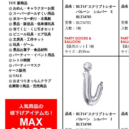
TOY 新商品
品名：
品名
BLT14"スクリプトレター
おめん・キャラクターお面
バルーン シルバー E
スーパーボールすくい用品
BLT34705
水ヨーヨー釣り・水風船
型番：
型番
BLT34705
景品・販促品・低単価玩具
入数：
1枚
入数
当てくじ・くじ引きセット
ビニール玩具・エア玩具
文房具・工作キット
玩具・ゲーム
【販売ロット】1枚
【販
景品お菓子・食品材料
サイズ：約30cm
サイ
パーティー・イベント用品
レトロ雑貨
パーティーマスク
ケース販売
SALE
おまつりきっちんクラブ
在庫限り商品・完売商品
品名：
品名
BLT14"スクリプトレター
バルーン シルバー I
BLT34709