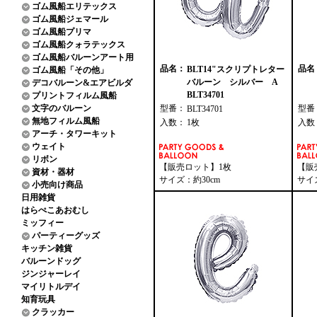
ゴム風船エリテックス
ゴム風船ジェマール
ゴム風船プリマ
ゴム風船クォラテックス
ゴム風船バルーンアート用
品名：
品名
BLT14"スクリプトレター
ゴム風船「その他」
バルーン シルバー A
デコバルーン&エアビルダ
BLT34701
プリントフィルム風船
文字のバルーン
型番：
型番
BLT34701
無地フィルム風船
入数：
1枚
入数
アーチ・タワーキット
ウェイト
リボン
【販売ロット】1枚
【販
資材・器材
サイズ：約30cm
サイ
小売向け商品
日用雑貨
はらぺこあおむし
ミッフィー
パーティーグッズ
キッチン雑貨
バルーンドッグ
ジンジャーレイ
マイリトルデイ
知育玩具
クラッカー