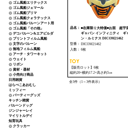
ゴム風船エリテックス
ゴム風船ジェマール
ゴム風船プリマ
ゴム風船クォラテックス
ゴム風船バルーンアート用
品名：
■在庫限り大特価■お面 超宇
ゴム風船「その他」
ギャバン インフィニティ ギ
デコバルーン&エアビルダ
ン・ルミナス DICOM21462
プリントフィルム風船
文字のバルーン
型番：
DICOM21462
無地フィルム風船
入数：
6枚
アーチ・タワーキット
ウェイト
リボン
【販売ロット】6枚
資材・器材
縦約20×横約17.2×高さ約5㎝
小売向け商品
日用雑貨
全3件（1～3件表示）
はらぺこあおむし
ミッフィー
パーティーグッズ
キッチン雑貨
バルーンドッグ
ジンジャーレイ
マイリトルデイ
知育玩具
クラッカー