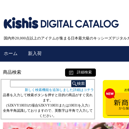
国内外20,000点以上のアイテムが集まる日本最大級のキッシーズデジタル
ホーム
新入荷
商品検索
詳細検索
新しく検索機能を追加しました詳細はコチラ
品番を入力して検索ボタンを押すと目的の商品がすぐ見れ
ます。
（SZKVY10031の場合SZKVY10031または10031を入力）
全角半角認識しておりますので、英数字は半角で入力して
ください。