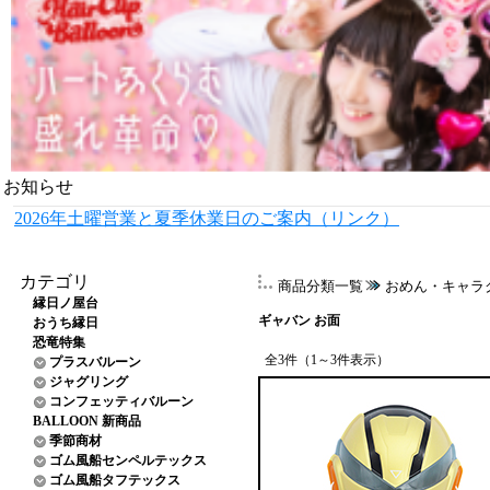
お知らせ
2026年土曜営業と夏季休業日のご案内（リンク）
カテゴリ
商品分類一覧
おめん・キャラ
縁日ノ屋台
ギャバン お面
おうち縁日
恐竜特集
全3件（1～3件表示）
プラスバルーン
ジャグリング
コンフェッティバルーン
BALLOON 新商品
季節商材
ゴム風船センペルテックス
ゴム風船タフテックス