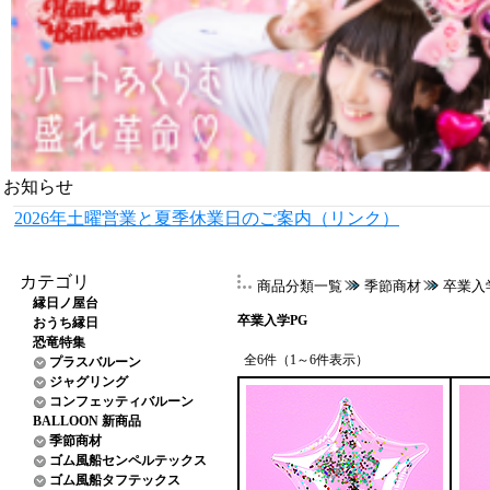
お知らせ
2026年土曜営業と夏季休業日のご案内（リンク）
カテゴリ
商品分類一覧
季節商材
卒業入
縁日ノ屋台
卒業入学PG
おうち縁日
恐竜特集
全6件（1～6件表示）
プラスバルーン
ジャグリング
コンフェッティバルーン
BALLOON 新商品
季節商材
ゴム風船センペルテックス
ゴム風船タフテックス