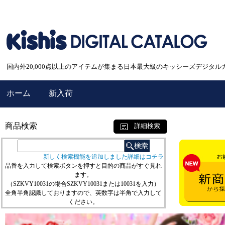
国内外20,000点以上のアイテムが集まる日本最大級のキッシーズデジタル
ホーム
新入荷
商品検索
詳細検索
新しく検索機能を追加しました詳細はコチラ
品番を入力して検索ボタンを押すと目的の商品がすぐ見れ
ます。
（SZKVY10031の場合SZKVY10031または10031を入力）
全角半角認識しておりますので、英数字は半角で入力して
ください。