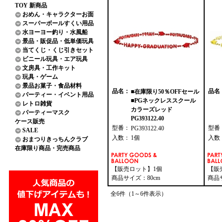
TOY 新商品
おめん・キャラクターお面
スーパーボールすくい用品
水ヨーヨー釣り・水風船
景品・販促品・低単価玩具
当てくじ・くじ引きセット
ビニール玩具・エア玩具
文房具・工作キット
玩具・ゲーム
景品お菓子・食品材料
品名：
品名
■在庫限り50％OFFセール
パーティー・イベント用品
■PGネックレススクール
レトロ雑貨
カラーズレッド
パーティーマスク
PG393122.40
ケース販売
型番：
型番
PG393122.40
SALE
入数：
1個
入数
おまつりきっちんクラブ
在庫限り商品・完売商品
【販売ロット】1個
【販
商品サイズ：80cm
商品
全6件（1～6件表示）