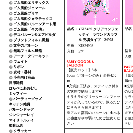
ゴム風船エリテックス
ゴム風船ジェマール
ゴム風船プリマ
ゴム風船クォラテックス
ゴム風船バルーンアート用
品名：
品名
●KIS4”S クリアコンフェ
ゴム風船「その他」
ッティ ラウンドカラフ
デコバルーン&エアビルダ
ル 充填タイプ 24908
プリントフィルム風船
文字のバルーン
型番：
KIS24908
無地フィルム風船
型番
入数：
5本
アーチ・タワーキット
入数
ウェイト
リボン
【販売ロット】5本
資材・器材
10cm（バルーンのみ）全長42ｃ
【販
小売向け商品
ｍ
10
日用雑貨
■充填加工済み、スティック付き
■充
はらぺこあおむし
の状態で納品します■
の状
ミッフィー
キラキラのグリッターコンフェッ
キラ
パーティーグッズ
ティが入っているので、振るたび
ティ
キッチン雑貨
にきらきら輝きます！
にき
バルーンドッグ
※アルミ蒸着のバルーンに比べる
※ア
ジンジャーレイ
と強度がやや弱いためご注意くだ
と強
マイリトルデイ
さい
さい
知育玩具
クラッカー