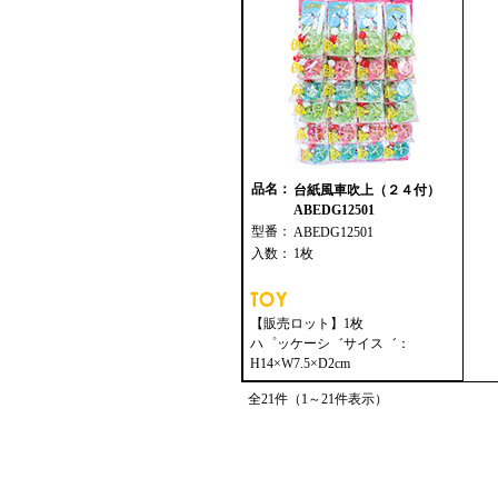
品名：
台紙風車吹上（２４付）
ABEDG12501
型番：
ABEDG12501
入数：
1枚
【販売ロット】1枚
ハ゜ッケーシ゛サイス゛：
H14×W7.5×D2cm
全21件（1～21件表示）