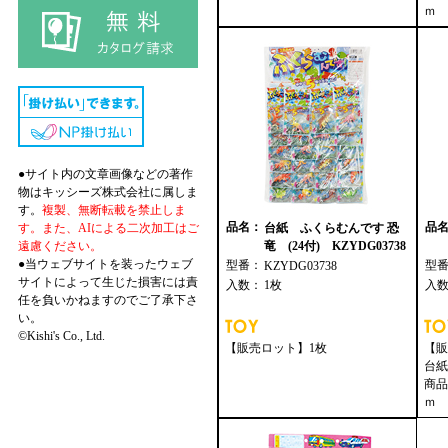
ｍ
●サイト内の文章画像などの著作
物はキッシーズ株式会社に属しま
す。
複製、無断転載を禁止しま
品名：
品
す。また、AIによる二次加工はご
台紙 ふくらむんです 恐
遠慮ください。
竜 (24付) KZYDG03738
●当ウェブサイトを装ったウェブ
型番：
型
KZYDG03738
サイトによって生じた損害には責
入数：
1枚
入
任を負いかねますのでご了承下さ
い。
©Kishi's Co., Ltd.
【販売ロット】1枚
【販
台紙
商品
ｍ