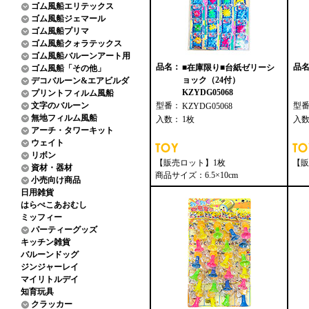
ゴム風船エリテックス
ゴム風船ジェマール
ゴム風船プリマ
ゴム風船クォラテックス
ゴム風船バルーンアート用
品名：
品
■在庫限り■台紙ゼリーシ
ゴム風船「その他」
ョック（24付）
デコバルーン&エアビルダ
KZYDG05068
プリントフィルム風船
文字のバルーン
型番：
型
KZYDG05068
無地フィルム風船
入数：
1枚
入
アーチ・タワーキット
ウェイト
リボン
【販売ロット】1枚
【販
資材・器材
商品サイズ：6.5×10cm
小売向け商品
日用雑貨
はらぺこあおむし
ミッフィー
パーティーグッズ
キッチン雑貨
バルーンドッグ
ジンジャーレイ
マイリトルデイ
知育玩具
クラッカー