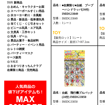
TOY 新商品
品名：
品
■在庫限り■台紙 プープ
おめん・キャラクターお面
ーハンドラッパ(24付)
スーパーボールすくい用品
IMIDG33049
型
水ヨーヨー釣り・水風船
型番：
IMIDG33049
入
景品・販促品・低単価玩具
入数：
1シート
当てくじ・くじ引きセット
ビニール玩具・エア玩具
文房具・工作キット
【販
玩具・ゲーム
【販売ロット】1シート
商品
景品お菓子・食品材料
商品サイズ：直径3.7×H7.2cm
パーティー・イベント用品
レトロ雑貨
パーティーマスク
ケース販売
SALE
おまつりきっちんクラブ
在庫限り商品・完売商品
品名：
品
台紙 飛行機プルバック
(24付) IMIDG33050
型番：
型
IMIDG33050