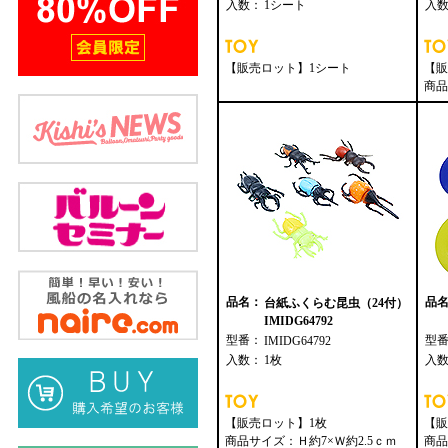
入数：
1シート
入
【販売ロット】1シート
【販
商品
品名：
品
台紙ふくらむ昆虫（24付）
IMIDG64792
型番：
型
IMIDG64792
入数：
1枚
入
【販売ロット】1枚
【販
商品サイズ：Ｈ約7×Ｗ約2.5ｃｍ
商品