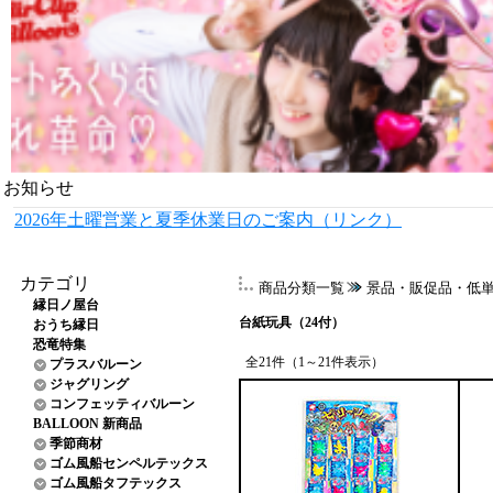
お知らせ
2026年土曜営業と夏季休業日のご案内（リンク）
カテゴリ
商品分類一覧
景品・販促品・低
縁日ノ屋台
台紙玩具（24付）
おうち縁日
恐竜特集
全21件（1～21件表示）
プラスバルーン
ジャグリング
コンフェッティバルーン
BALLOON 新商品
季節商材
ゴム風船センペルテックス
ゴム風船タフテックス