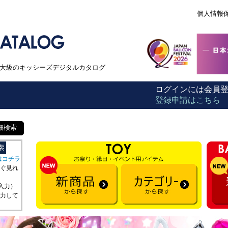
個人情報
本最大級のキッシーズデジタルカタログ
ログインには会員
登録申請はこちら
細検索
はコチラ
ぐ見れ
を入力）
力して