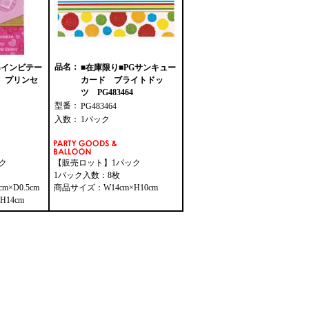
品名：
Gインビテー
■在庫限り■PGサンキュー
 プリンセ
カード ブライトドッ
ツ PG483464
型番：
PG483464
入数：
1パック
ク
【販売ロット】1パック
1パック入数：8枚
m×D0.5cm
商品サイズ：W14cm×H10cm
14cm