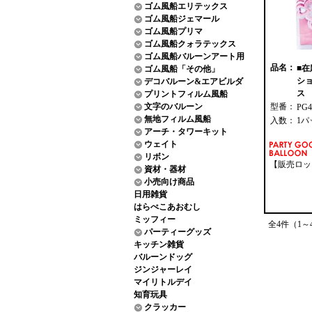
ゴム風船エリテックス
ゴム風船ジェマール
ゴム風船プリマ
ゴム風船クォラテックス
ゴム風船バルーンアート用
品名：
■在
ゴム風船「その他」
シ
デコバルーン&エアビルダ
ス 
プリントフィルム風船
文字のバルーン
型番：
PG4
無地フィルム風船
入数：
1パ
アーチ・タワーキット
ウェイト
リボン
【販売ロッ
資材・器材
小売向け商品
日用雑貨
はらぺこあおむし
ミッフィー
全4件（1～
パーティーグッズ
キッチン雑貨
バルーンドッグ
ジンジャーレイ
マイリトルデイ
知育玩具
クラッカー