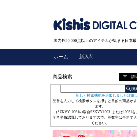
国内外20,000点以上のアイテムが集まる日
ホーム
新入荷
商品検索
詳
新しく検索機能を追加しました詳細
品番を入力して検索ボタンを押すと目的の商品がす
ます。
（SZKVY10031の場合SZKVY10031または10031
全角半角認識しておりますので、英数字は半角で入
ください。