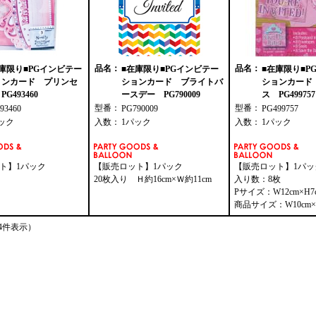
品名：
品名：
庫限り■PGインビテー
■在庫限り■PGインビテー
■在庫限り■P
ョンカード プリンセ
ションカード ブライトバ
ションカード
PG493460
ースデー PG790009
ス PG499757
型番：
型番：
93460
PG790009
PG499757
ック
入数：
1パック
入数：
1パック
ト】1パック
【販売ロット】1パック
【販売ロット】1パッ
20枚入り Ｈ約16cm×Ｗ約11cm
入り数：8枚
Pサイズ：W12cm×H7c
商品サイズ：W10cm×H
4件表示）