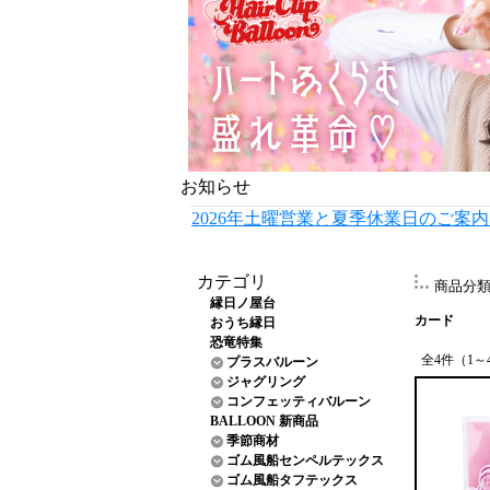
お知らせ
2026年土曜営業と夏季休業日のご案
カテゴリ
商品分
縁日ノ屋台
カード
おうち縁日
恐竜特集
全4件（1～
プラスバルーン
ジャグリング
コンフェッティバルーン
BALLOON 新商品
季節商材
ゴム風船センペルテックス
ゴム風船タフテックス