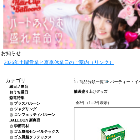
お知らせ
2026年土曜営業と夏季休業日のご案内（リンク）
カテゴリ
商品分類一覧
パーティー・イ
縁日ノ屋台
抽選盛り上げグッズ
おうち縁日
恐竜特集
全3件（1～3件表示）
プラスバルーン
ジャグリング
コンフェッティバルーン
BALLOON 新商品
季節商材
ゴム風船センペルテックス
ゴム風船タフテックス