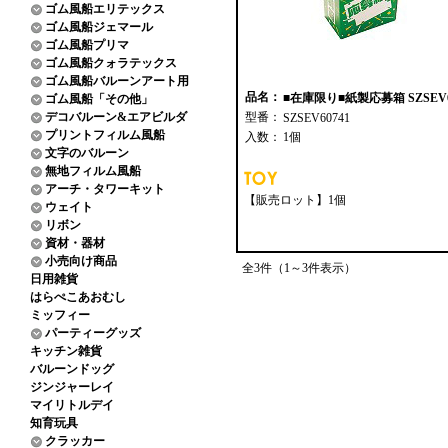
ゴム風船エリテックス
ゴム風船ジェマール
ゴム風船プリマ
ゴム風船クォラテックス
ゴム風船バルーンアート用
品名：
■在庫限り■紙製応募箱 SZSEV6
ゴム風船「その他」
デコバルーン&エアビルダ
型番：
SZSEV60741
プリントフィルム風船
入数：
1個
文字のバルーン
無地フィルム風船
アーチ・タワーキット
【販売ロット】1個
ウェイト
リボン
資材・器材
小売向け商品
全3件（1～3件表示）
日用雑貨
はらぺこあおむし
ミッフィー
パーティーグッズ
キッチン雑貨
バルーンドッグ
ジンジャーレイ
マイリトルデイ
知育玩具
クラッカー