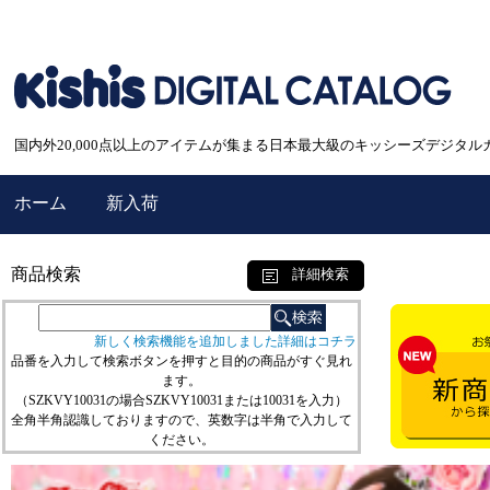
国内外20,000点以上のアイテムが集まる日本最大級のキッシーズデジタル
ホーム
新入荷
商品検索
詳細検索
新しく検索機能を追加しました詳細はコチラ
品番を入力して検索ボタンを押すと目的の商品がすぐ見れ
ます。
（SZKVY10031の場合SZKVY10031または10031を入力）
全角半角認識しておりますので、英数字は半角で入力して
ください。