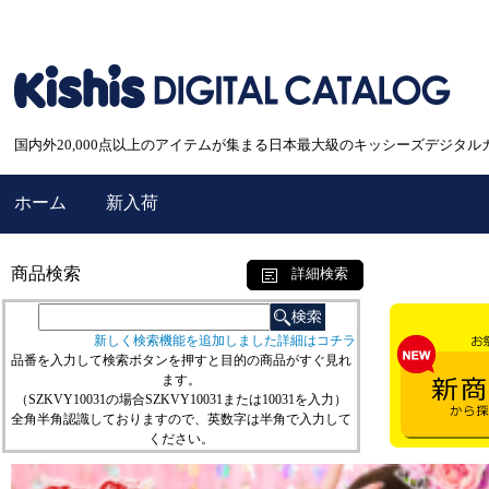
国内外20,000点以上のアイテムが集まる日本最大級のキッシーズデジタル
ホーム
新入荷
商品検索
詳細検索
新しく検索機能を追加しました詳細はコチラ
品番を入力して検索ボタンを押すと目的の商品がすぐ見れ
ます。
（SZKVY10031の場合SZKVY10031または10031を入力）
全角半角認識しておりますので、英数字は半角で入力して
ください。