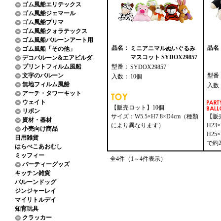
ゴム風船エリテックス
ゴム風船ジェマール
ゴム風船プリマ
ゴム風船クォラテックス
ゴム風船バルーンアート用
品名：
品名
ミニアニマルぬいぐるみ
ゴム風船「その他」
マスコット SYDOX29857
デコバルーン&エアビルダ
プリントフィルム風船
型番：
SYDOX29857
文字のバルーン
型番
入数：
10個
無地フィルム風船
入数
アーチ・タワーキット
ウェイト
【販売ロット】10個
リボン
サイズ：W5.5×H7.8×D4cm（種類
【販
資材・器材
により異なります）
H23
小売向け商品
H25
日用雑貨
で約
はらぺこあおむし
ミッフィー
全4件（1～4件表示）
パーティーグッズ
キッチン雑貨
バルーンドッグ
ジンジャーレイ
マイリトルデイ
知育玩具
クラッカー