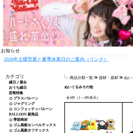
お知らせ
2026年土曜営業と夏季休業日のご案内（リンク）
カテゴリ
商品分類一覧
資材・器材
ぬい
縁日ノ屋台
ぬいぐるみその他
おうち縁日
恐竜特集
全4件（1～4件表示）
プラスバルーン
ジャグリング
コンフェッティバルーン
BALLOON 新商品
季節商材
ゴム風船センペルテックス
ゴム風船タフテックス