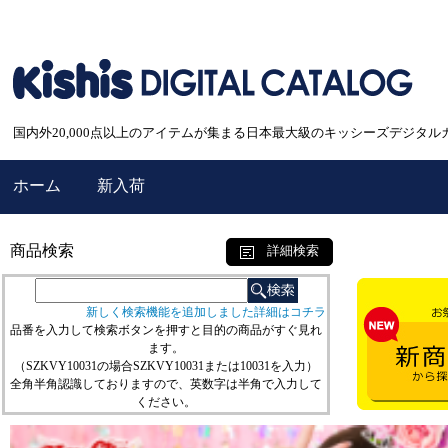
国内外20,000点以上のアイテムが集まる日本最大級のキッシーズデジタル
ホーム
新入荷
商品検索
詳細検索
新しく検索機能を追加しました詳細はコチラ
品番を入力して検索ボタンを押すと目的の商品がすぐ見れ
ます。
（SZKVY10031の場合SZKVY10031または10031を入力）
全角半角認識しておりますので、英数字は半角で入力して
ください。