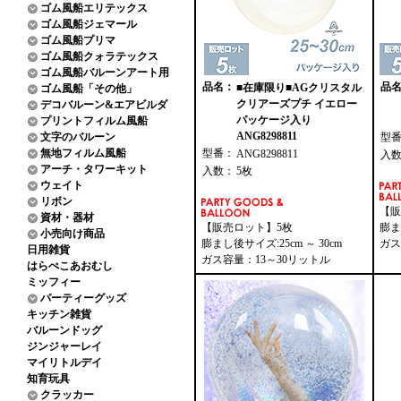
ゴム風船エリテックス
ゴム風船ジェマール
ゴム風船プリマ
ゴム風船クォラテックス
ゴム風船バルーンアート用
品名：
品
■在庫限り■AGクリスタル
ゴム風船「その他」
クリアーズプチ イエロー
デコバルーン&エアビルダ
パッケージ入り
プリントフィルム風船
ANG8298811
文字のバルーン
型
無地フィルム風船
型番：
ANG8298811
入
アーチ・タワーキット
入数：
5枚
ウェイト
リボン
【販
資材・器材
【販売ロット】5枚
膨ま
小売向け商品
膨まし後サイズ:25cm ～ 30cm
ガス
日用雑貨
ガス容量：13～30リットル
はらぺこあおむし
ミッフィー
パーティーグッズ
キッチン雑貨
バルーンドッグ
ジンジャーレイ
マイリトルデイ
知育玩具
クラッカー