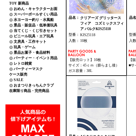
TOY 新商品
おめん・キャラクターお面
スーパーボールすくい用品
品名：
品
クリアーズ グリッタース
水ヨーヨー釣り・水風船
フィア コズミックスフィ
景品・販促品・低単価玩具
ア バルクKIS25118
当てくじ・くじ引きセット
型番：
型
KIS25118
ビニール玩具・エア玩具
入数：
10枚
入
文房具・工作キット
玩具・ゲーム
景品お菓子・食品材料
パーティー・イベント用品
【販売ロット】10枚
【販
レトロ雑貨
サイズ：45ｃｍ（膨らまし後）
■サ
パーティーマスク
ガス容量：38L
ケース販売
SALE
おまつりきっちんクラブ
在庫限り商品・完売商品