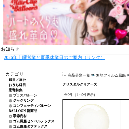
お知らせ
2026年土曜営業と夏季休業日のご案内（リンク）
カテゴリ
商品分類一覧
無地フィルム風船
縁日ノ屋台
クリスタルクリアーズ
おうち縁日
恐竜特集
全9件（1～9件表示）
プラスバルーン
ジャグリング
コンフェッティバルーン
BALLOON 新商品
季節商材
ゴム風船センペルテックス
ゴム風船タフテックス