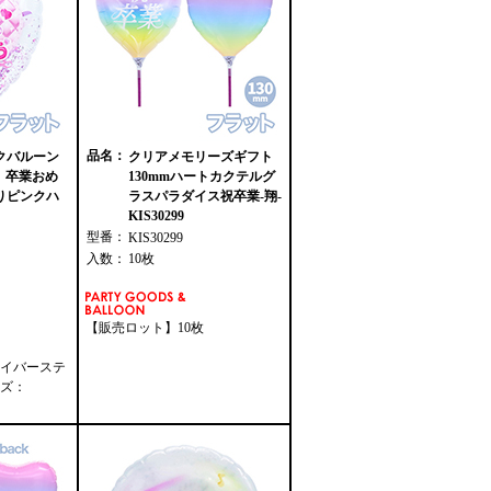
品名：
クバルーン
クリアメモリーズギフト
ト 卒業おめ
130mmハートカクテルグ
りピンクハ
ラスパラダイス祝卒業-翔-
KIS30299
型番：
KIS30299
入数：
10枚
【販売ロット】10枚
イバーステ
ズ：