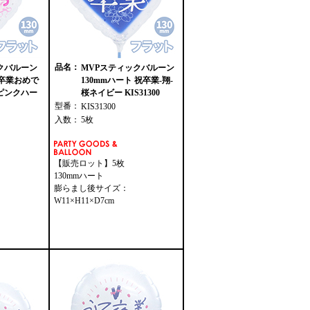
品名：
クバルーン
MVPスティックバルーン
 卒業おめで
130mmハート 祝卒業-翔-
ピンクハー
桜ネイビー KIS31300
型番：
KIS31300
入数：
5枚
【販売ロット】5枚
130mmハート
膨らまし後サイズ：
W11×H11×D7cm