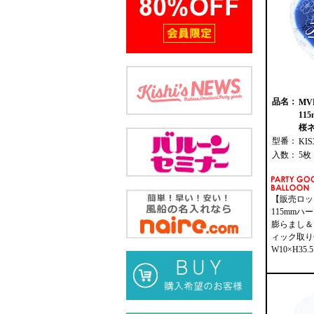
品名：
M
11
桜ネ
型番：
KIS
入数：
5枚
【販売ロッ
115mmハ
膨らまし＆
ィック取り
W10×H35.5