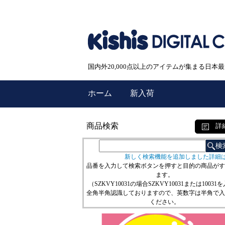
国内外20,000点以上のアイテムが集まる日
ホーム
新入荷
商品検索
詳
新しく検索機能を追加しました詳細
品番を入力して検索ボタンを押すと目的の商品がす
ます。
（SZKVY10031の場合SZKVY10031または10031
全角半角認識しておりますので、英数字は半角で入
ください。