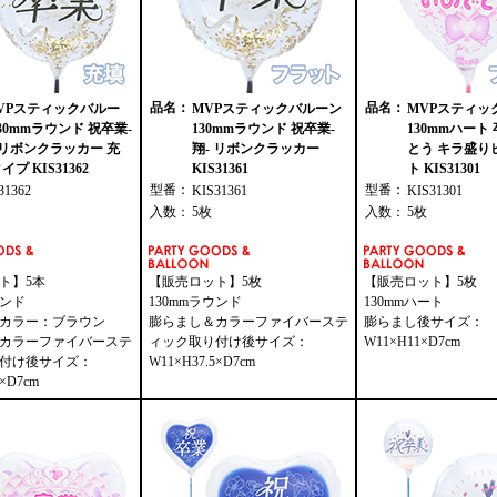
品名：
品名：
VPスティックバルー
MVPスティックバルーン
MVPスティッ
30mmラウンド 祝卒業-
130mmラウンド 祝卒業-
130mmハート
 リボンクラッカー 充
翔- リボンクラッカー
とう キラ盛り
イプ KIS31362
KIS31361
ト KIS31301
型番：
型番：
31362
KIS31361
KIS31301
入数：
5枚
入数：
5枚
ト】5本
【販売ロット】5枚
【販売ロット】5枚
ウンド
130mmラウンド
130mmハート
カラー：ブラウン
膨らまし＆カラーファイバーステ
膨らまし後サイズ：
カラーファイバーステ
ィック取り付け後サイズ：
W11×H11×D7cm
付け後サイズ：
W11×H37.5×D7cm
5×D7cm