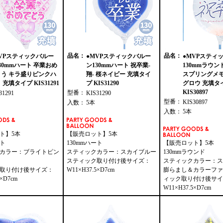
品名：
品名：
VPスティックバルー
●MVPスティックバルー
●MVPスティ
30mmハート 卒業おめ
ン130mmハート 祝卒業-
130mmラウ
とう キラ盛りピンクハ
翔- 桜ネイビー 充填タイ
スプリングメ
 充填タイプ KIS31291
プ KIS31290
グロウ 充填タ
KIS30897
型番：
31291
KIS31290
型番：
KIS30897
入数：
5本
入数：
5本
ト】5本
【販売ロット】5本
ート
130mmハート
【販売ロット】5本
カラー：ブライトピン
スティックカラー：スカイブルー
130mmラウンド
スティック取り付け後サイズ：
スティックカラー：ス
取り付け後サイズ：
W11×H37.5×D7cm
膨らまし＆カラーファ
5×D7cm
ィック取り付け後サイ
W11×H37.5×D7cm