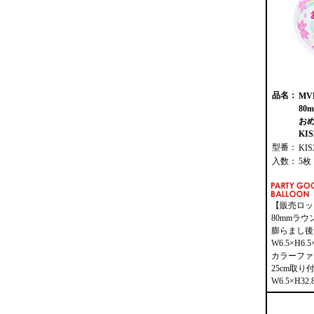
品名：
M
80
お
KIS
型番：
KIS
入数：
5枚
【販売ロッ
80mmラウ
膨らまし後
W6.5×H6.5
カラーファ
25cm取
W6.5×H32.