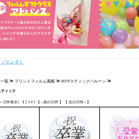
内（リンク）
類一覧
プリントフィルム風船
MVPスティックバルーン
スティック
1～32件表示）
1
2
3
4
5
【
前の32件 】
【 次の32件
】