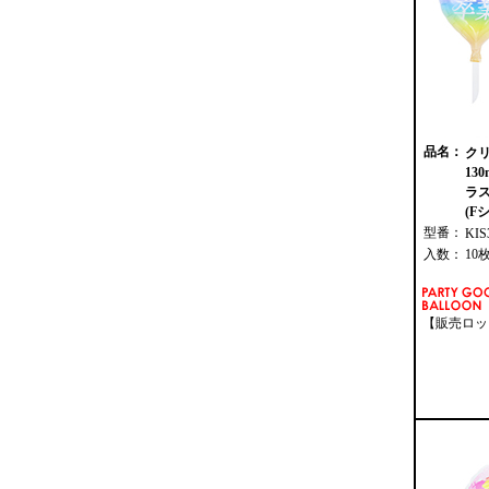
品名：
ク
13
ラス
(F
型番：
KIS
入数：
10
【販売ロッ