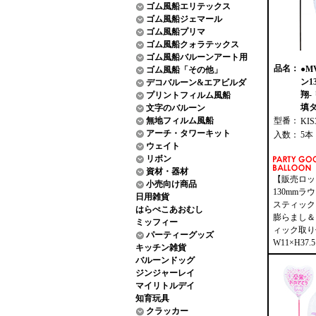
ゴム風船エリテックス
ゴム風船ジェマール
ゴム風船プリマ
ゴム風船クォラテックス
ゴム風船バルーンアート用
品名：
●M
ゴム風船「その他」
ン1
デコバルーン&エアビルダ
翔-
プリントフィルム風船
填タ
文字のバルーン
無地フィルム風船
型番：
KIS
アーチ・タワーキット
入数：
5本
ウェイト
リボン
資材・器材
【販売ロッ
小売向け商品
130mmラ
日用雑貨
スティック
はらぺこあおむし
膨らまし＆
ミッフィー
ィック取り
パーティーグッズ
W11×H37.
キッチン雑貨
バルーンドッグ
ジンジャーレイ
マイリトルデイ
知育玩具
クラッカー