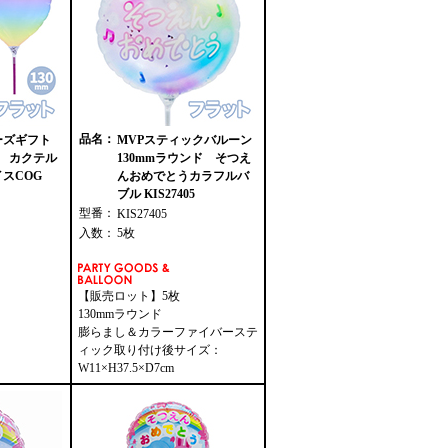
品名：
ーズギフト
MVPスティックバルーン
ト カクテル
130mmラウンド そつえ
スCOG
んおめでとうカラフルバ
ブル KIS27405
型番：
KIS27405
入数：
5枚
【販売ロット】5枚
130mmラウンド
膨らまし＆カラーファイバーステ
ィック取り付け後サイズ：
W11×H37.5×D7cm