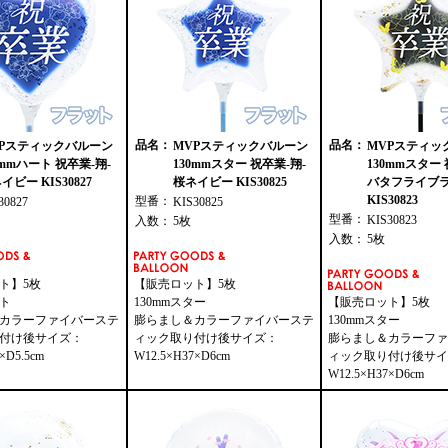
品名：
品名：
VPスティックバルーン
MVPスティックバルーン
MVPスティッ
5mmハート 祝卒業-翔-
130mmスター 祝卒業-翔-
130mmスター 
イビー KIS30827
桜ネイビー KIS30825
バタフライブ
KIS30823
型番：
30827
KIS30825
型番：
KIS30823
入数：
5枚
入数：
5枚
ト】5枚
【販売ロット】5枚
ート
130mmスター
【販売ロット】5枚
カラーファイバーステ
膨らまし＆カラーファイバーステ
130mmスター
付け後サイズ：
ィック取り付け後サイズ：
膨らまし＆カラーファ
×D5.5cm
W12.5×H37×D6cm
ィック取り付け後サイ
W12.5×H37×D6cm