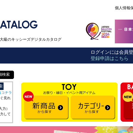
個人情報
本最大級のキッシーズデジタルカタログ
ログインには会員
登録申請はこちら
細検索
はコチラ
ぐ見れ
を入力）
力して