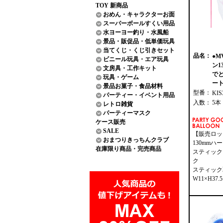
TOY 新商品
おめん・キャラクターお面
スーパーボールすくい用品
水ヨーヨー釣り・水風船
景品・販促品・低単価玩具
当てくじ・くじ引きセット
品名：
●M
ビニール玩具・エア玩具
ン1
文房具・工作キット
で
玩具・ゲーム
ート
景品お菓子・食品材料
型番：
KIS
パーティー・イベント用品
入数：
5本
レトロ雑貨
パーティーマスク
ケース販売
SALE
【販売ロッ
おまつりきっちんクラブ
130mmハ
在庫限り商品・完売商品
スティック
ク
スティック
W11×H37.