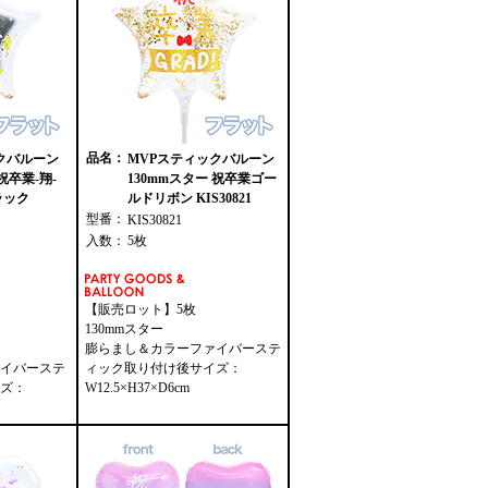
品名：
クバルーン
MVPスティックバルーン
祝卒業-翔-
130mmスター 祝卒業ゴー
ラック
ルドリボン KIS30821
型番：
KIS30821
入数：
5枚
【販売ロット】5枚
130mmスター
膨らまし＆カラーファイバーステ
イバーステ
ィック取り付け後サイズ：
ズ：
W12.5×H37×D6cm