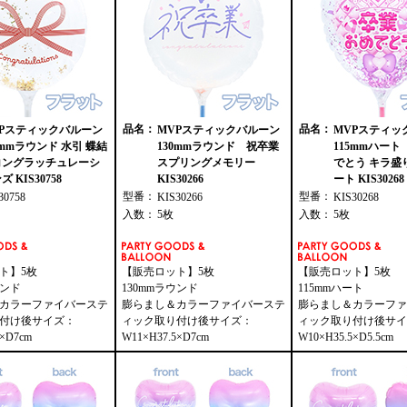
品名：
品名：
VPスティックバルーン
MVPスティックバルーン
MVPスティッ
0mmラウンド 水引 蝶結
130mmラウンド 祝卒業
115mmハー
コングラッチュレーシ
スプリングメモリー
でとう キラ盛
ズ KIS30758
KIS30266
ート KIS30268
型番：
型番：
30758
KIS30266
KIS30268
入数：
5枚
入数：
5枚
ト】5枚
【販売ロット】5枚
【販売ロット】5枚
ウンド
130mmラウンド
115mmハート
カラーファイバーステ
膨らまし＆カラーファイバーステ
膨らまし＆カラーファ
付け後サイズ：
ィック取り付け後サイズ：
ィック取り付け後サイ
5×D7cm
W11×H37.5×D7cm
W10×H35.5×D5.5cm