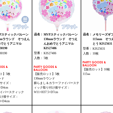
品名：
品名：
VPスティックバルーン
MVPスティックバルーン
メモリーズギ
mmラウンド そつえん
130mmラウンド そつえ
115mm そ
めでとうアニマル
んおめでとうアニマル
とう KIS25631
30190
KIS27406
型番：
KIS25631
型番：
30190
KIS27406
入数：
10枚
入数：
5枚
【販売ロット】10枚
ト】5枚
【販売ロット】5枚
115㎜
ンド
130mmラウンド
サイズ：
膨らまし＆カラーファイバーステ
×D4cm
ィック取り付け後サイズ：
イバースティック
W11×H37.5×D7cm
り付け後サイズ：
8×D4cm