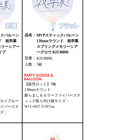
品名：
ックバルーン
MVPスティックバルーン
ンド 祝卒業
130mmラウンド 祝卒業
モリーシアー
スプリングメモリーシア
イプ
ーグロウ KIS30896
型番：
KIS30896
入数：
5枚
【販売ロット】5枚
130mmラウンド
膨らまし＆カラーファイバーステ
カイブルー
ィック取り付け後サイズ：
イバーステ
W11×H37.5×D7cm
ズ：