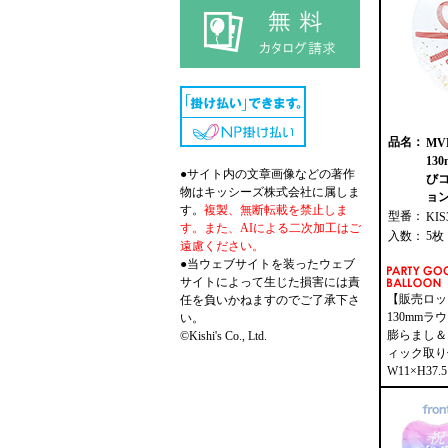
品名：
M
13
●サイト内の文章画像などの著作
び
物はキッシーズ株式会社に属しま
ョン
す。
複製、無断転載を禁止しま
型番：
KIS
す。また、AIによる二次加工はご
入数：
5枚
遠慮ください。
●当ウェブサイトを装ったウェブ
サイトによって生じた損害には責
【販売ロッ
任を負いかねますのでご了承下さ
130mmラ
い。
膨らまし＆
©Kishi's Co., Ltd.
ィック取り
W11×H37.