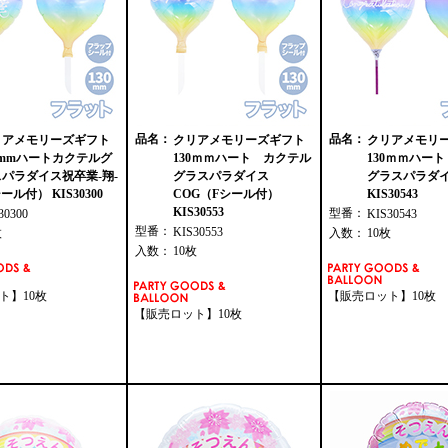
品名：
品名：
リアメモリーズギフト
クリアメモリーズギフト
クリアメモリ
0mmハートカクテルグ
130ｍｍハート カクテル
130ｍｍハー
パラダイス祝卒業-翔-
グラスパラダイス
グラスパラダイ
シール付） KIS30300
COG（Fシール付）
KIS30543
KIS30553
型番：
30300
KIS30543
型番：
KIS30553
枚
入数：
10枚
入数：
10枚
ト】10枚
【販売ロット】10枚
【販売ロット】10枚