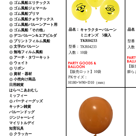
ゴム風船エリテックス
ゴム風船ジェマール
ゴム風船プリマ
ゴム風船クォラテックス
ゴム風船バルーンアート用
品名：
品名
キャラクターバルーン
ゴム風船「その他」
ミニオンズ 5個入
デコバルーン&エアビルダ
TKR04233
プリントフィルム風船
型番
文字のバルーン
型番：
TKR04233
入数
無地フィルム風船
入数：
10袋
アーチ・タワーキット
ウェイト
【販
リボン
【販売ロット】10袋
膨ら
資材・器材
PKサイズ：
小売向け商品
H180×W90×D10（mm）
日用雑貨
はらぺこあおむし
ミッフィー
パーティーグッズ
キッチン雑貨
バルーンドッグ
ジンジャーレイ
マイリトルデイ
知育玩具
クラッカー