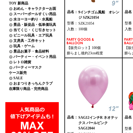
TOY 新商品
おめん・キャラクターお面
品名：
品名
9インチゴム風船 オレン
スーパーボールすくい用品
ジ SZK21054
水ヨーヨー釣り・水風船
型番：
型番
SZK21054
景品・販促品・低単価玩具
入数：
100個
入数
当てくじ・くじ引きセット
ビニール玩具・エア玩具
文房具・工作キット
玩具・ゲーム
【販売ロット】100個
【販
景品お菓子・食品材料
膨らまし後約23cm程度
膨ら
パーティー・イベント用品
レトロ雑貨
パーティーマスク
ケース販売
SALE
おまつりきっちんクラブ
在庫限り商品・完売商品
品名：
品名
SAG12インチR ネオテッ
クス パールピンク
SAG12044
型番