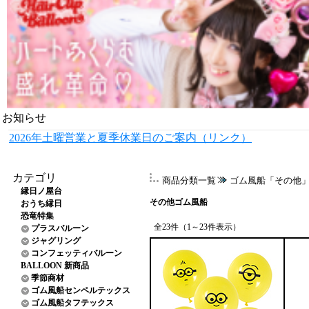
お知らせ
2026年土曜営業と夏季休業日のご案内（リンク）
カテゴリ
商品分類一覧
ゴム風船「その他
縁日ノ屋台
その他ゴム風船
おうち縁日
恐竜特集
全23件（1～23件表示）
プラスバルーン
ジャグリング
コンフェッティバルーン
BALLOON 新商品
季節商材
ゴム風船センペルテックス
ゴム風船タフテックス