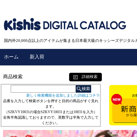
国内外20,000点以上のアイテムが集まる日本最大級のキッシーズデジタル
ホーム
新入荷
商品検索
詳細検索
新しく検索機能を追加しました詳細はコチラ
品番を入力して検索ボタンを押すと目的の商品がすぐ見れ
ます。
（SZKVY10031の場合SZKVY10031または10031を入力）
全角半角認識しておりますので、英数字は半角で入力して
ください。