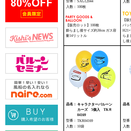
型番：
SAG12044
入数
入数：
100枚
【販
【販売ロット】100枚
パッ
膨らまし後サイズ約30cm ガス容
H21
量14リットル
らま
し後）
品名：
品名
キャラクターバルーン
カーズ 5個入 TKＲ
04169
型番：
型番
TKR04169
入数：
10袋
入数