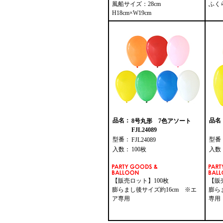
風船サイズ：28cm
ふく
H18cm×W19cm
品名：
品名
8号丸形 7色アソート
FJL24089
型番：
型番
FJL24089
入数：
100枚
入数
【販売ロット】100枚
【販
膨らまし後サイズ約16cm ※エ
膨ら
ア専用
専用