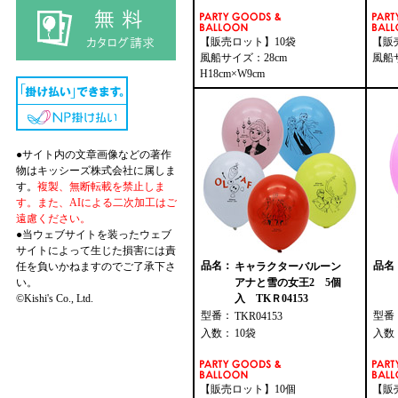
【販売ロット】10袋
【販
風船サイズ：28cm
風船サ
H18cm×W9cm
●サイト内の文章画像などの著作
物はキッシーズ株式会社に属しま
す。
複製、無断転載を禁止しま
す。また、AIによる二次加工はご
遠慮ください。
●当ウェブサイトを装ったウェブ
サイトによって生じた損害には責
品名：
品名
任を負いかねますのでご了承下さ
キャラクターバルーン
い。
アナと雪の女王2 5個
©Kishi's Co., Ltd.
入 TKＲ04153
型番：
型番
TKR04153
入数：
10袋
入数
【販売ロット】10個
【販