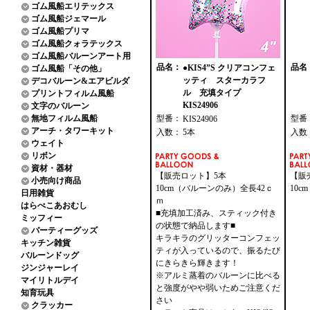
ゴム風船エリテックス
ゴム風船ジェマール
ゴム風船プリマ
ゴム風船クォラテックス
ゴム風船バルーンアート用
品名：
品名
●KIS4”S クリアコンフェ
ゴム風船「その他」
ッティ スターカラフ
デコバルーン&エアビルダ
ル 充填タイプ
プリントフィルム風船
KIS24906
文字のバルーン
無地フィルム風船
型番：
型番
KIS24906
アーチ・タワーキット
入数：
5本
入数
ウェイト
リボン
資材・器材
【販売ロット】5本
【販
小売向け商品
10cm（バルーンのみ）全長42ｃ
10
日用雑貨
ｍ
はらぺこあおむし
■充填加工済み、スティック付き
ミッフィー
の状態で納品します■
パーティーグッズ
キラキラのグリッターコンフェッ
キッチン雑貨
ティが入っているので、振るたび
バルーンドッグ
にきらきら輝きます！
ジンジャーレイ
※アルミ蒸着のバルーンに比べる
マイリトルデイ
と強度がやや弱いためご注意くだ
知育玩具
さい
クラッカー