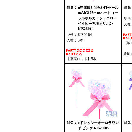
品名：
品名
■在庫限り50％OFFセール
■●MG175ｍｍハートコー
ラルポルカドットハロー
型番
ベイビー充填＋リボン
入数
KIS26401
型番：
KIS26401
入数：
5本
【販
※膨
【販売ロット】5本
品名：
品名
●ドレッシーオーロラワン
ド ピンク KIS29085