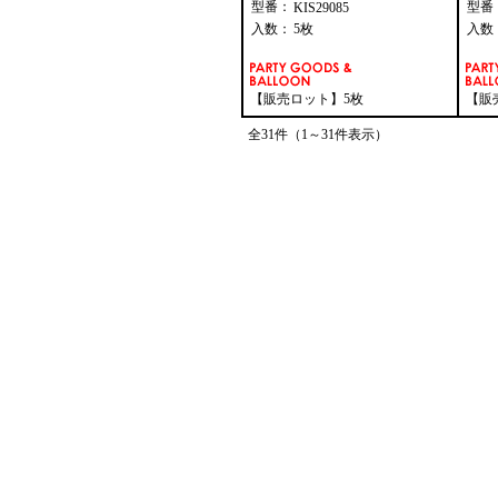
型番：
型番
KIS29085
入数：
5枚
入数
【販売ロット】5枚
【販
全31件（1～31件表示）