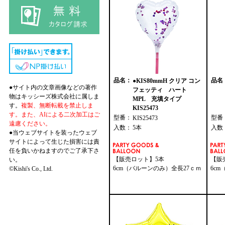
品名：
品名
●KIS80mmH クリア コン
●サイト内の文章画像などの著作
フェッティ ハート
物はキッシーズ株式会社に属しま
MPL 充填タイプ
す。
複製、無断転載を禁止しま
KIS25473
す。また、AIによる二次加工はご
型番：
型番
KIS25473
遠慮ください。
入数：
5本
入数
●当ウェブサイトを装ったウェブ
サイトによって生じた損害には責
任を負いかねますのでご了承下さ
【販売ロット】5本
【販
い。
6cm（バルーンのみ）全長27ｃｍ
6c
©Kishi's Co., Ltd.