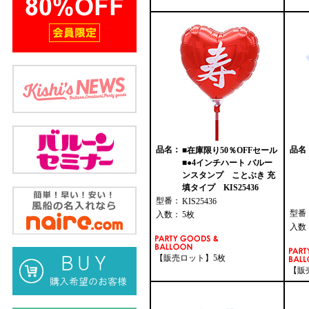
品名：
品名
■在庫限り50％OFFセール
■●4インチハート バルー
ンスタンプ ことぶき 充
填タイプ KIS25436
型番：
KIS25436
型番
入数：
5枚
入数
【販売ロット】5枚
【販