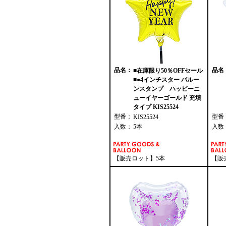
品名：
品名
■在庫限り50％OFFセール
■●4インチスター バルー
ンスタンプ ハッピーニ
ューイヤーゴールド 充填
タイプ KIS25524
型番：
型番
KIS25524
入数：
5本
入数
【販売ロット】5本
【販