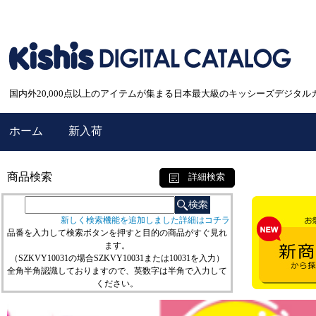
国内外20,000点以上のアイテムが集まる日本最大級のキッシーズデジタル
ホーム
新入荷
商品検索
詳細検索
新しく検索機能を追加しました詳細はコチラ
品番を入力して検索ボタンを押すと目的の商品がすぐ見れ
ます。
（SZKVY10031の場合SZKVY10031または10031を入力）
全角半角認識しておりますので、英数字は半角で入力して
ください。