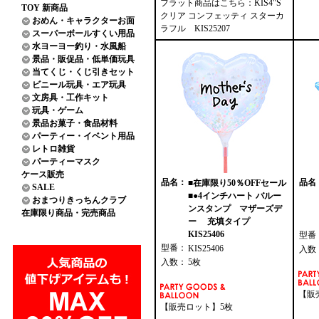
フラット商品はこちら：KIS4"S
TOY 新商品
クリア コンフェッティ スターカ
おめん・キャラクターお面
ラフル KIS25207
スーパーボールすくい用品
水ヨーヨー釣り・水風船
景品・販促品・低単価玩具
当てくじ・くじ引きセット
ビニール玩具・エア玩具
文房具・工作キット
玩具・ゲーム
景品お菓子・食品材料
パーティー・イベント用品
レトロ雑貨
パーティーマスク
ケース販売
品名：
品名
■在庫限り50％OFFセール
SALE
■●4インチハート バルー
おまつりきっちんクラブ
ンスタンプ マザーズデ
在庫限り商品・完売商品
ー 充填タイプ
KIS25406
型番
型番：
KIS25406
入数
入数：
5枚
【販
【販売ロット】5枚