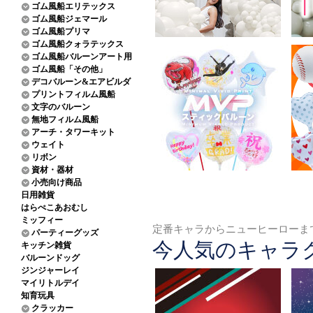
ゴム風船エリテックス
ゴム風船ジェマール
ゴム風船プリマ
ゴム風船クォラテックス
ゴム風船バルーンアート用
ゴム風船「その他」
デコバルーン&エアビルダ
プリントフィルム風船
文字のバルーン
無地フィルム風船
アーチ・タワーキット
ウェイト
リボン
資材・器材
小売向け商品
日用雑貨
はらぺこあおむし
ミッフィー
定番キャラからニューヒーローま
パーティーグッズ
今人気のキャラ
キッチン雑貨
バルーンドッグ
ジンジャーレイ
マイリトルデイ
知育玩具
クラッカー