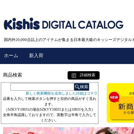
国内外20,000点以上のアイテムが集まる日本最大級のキッシーズデジタル
ホーム
新入荷
商品検索
詳細検索
新しく検索機能を追加しました詳細はコチラ
品番を入力して検索ボタンを押すと目的の商品がすぐ見れ
ます。
（SZKVY10031の場合SZKVY10031または10031を入力）
全角半角認識しておりますので、英数字は半角で入力して
ください。