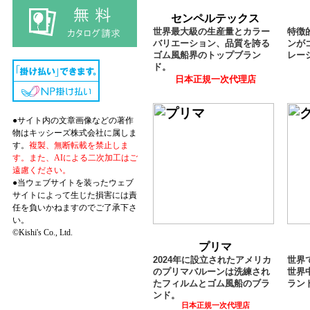
センペルテックス
世界最大級の生産量とカラー
特徴
バリエーション、品質を誇る
ンが
ゴム風船界のトップブラン
レー
ド。
日本正規一次代理店
●サイト内の文章画像などの著作
物はキッシーズ株式会社に属しま
す。
複製、無断転載を禁止しま
す。また、AIによる二次加工はご
遠慮ください。
●当ウェブサイトを装ったウェブ
サイトによって生じた損害には責
任を負いかねますのでご了承下さ
い。
©Kishi's Co., Ltd.
プリマ
2024年に設立されたアメリカ
世界
のプリマバルーンは洗練され
世界
たフィルムとゴム風船のブラ
ラン
ンド。
日本正規一次代理店