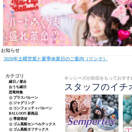
お知らせ
2026年土曜営業と夏季休業日のご案内（リンク）
カテゴリ
キッシーズが自信をもっておすす
縁日ノ屋台
スタッフのイチ
おうち縁日
恐竜特集
プラスバルーン
ジャグリング
コンフェッティバルーン
BALLOON 新商品
季節商材
ゴム風船センペルテックス
ゴム風船タフテックス