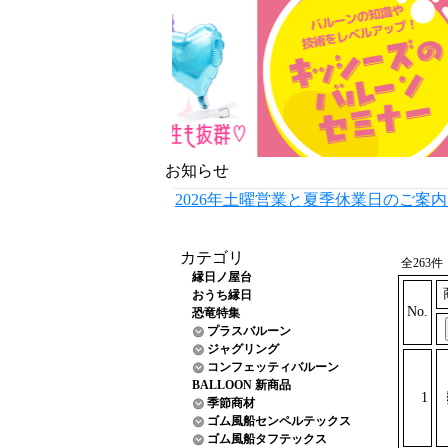
お知らせ
2026年土曜営業と夏季休業日のご案
カテゴリ
全263
縁日ノ屋台
おうち縁日
No.
恐竜特集
プラスバルーン
ジャグリング
コンフェッティバルーン
BALLOON 新商品
1
季節商材
ゴム風船センペルテックス
ゴム風船タフテックス