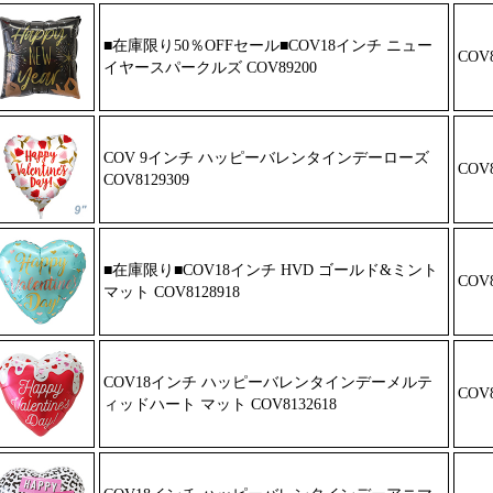
■在庫限り50％OFFセール■COV18イ
ンチ ニュー
COV8
イヤースパークルズ CO
V89200
COV 9インチ ハッピーバレンタイン
デーローズ
COV8
COV8129309
■在庫限り■COV18インチ HVD ゴー
ルド&ミント
COV8
マット COV812891
8
COV18インチ ハッピーバレンタイン
デーメルテ
COV8
ィッドハート マット CO
V8132618