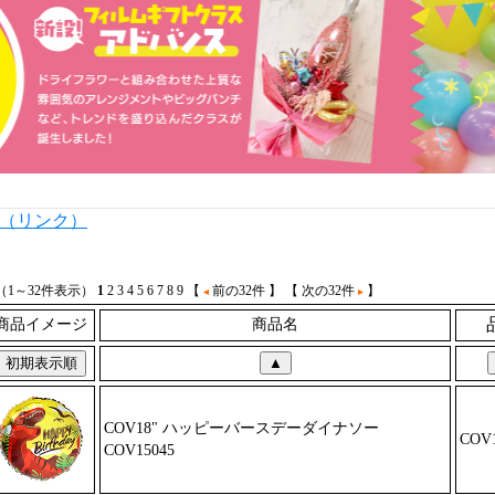
内（リンク）
件（1～32件表示）
1
2
3
4
5
6
7
8
9
【
前の32件 】
【 次の32件
】
商品イメージ
商品名
COV18" ハッピーバースデーダ
イナソー
COV1
COV15045