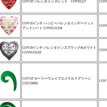
COV18"バレンタインズレッド
COV81227
COV8
COV18インチ ハッピーバレンタイン
デードット
COV8
アンドハート COV813131
8
COV18インチ バレンタインズブラッ
ク&ホワイト
COV8
COV8131618
COV14"カーリーウェイブエメラ
ルドグリーン
COV1
COV19960