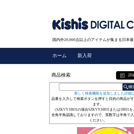
国内外20,000点以上のアイテムが集まる日
ホーム
新入荷
商品検索
詳
新しく検索機能を追加しました詳細
品番を入力して検索ボタンを押すと目的の商品がす
ます。
（SZKVY10031の場合SZKVY10031または10031
全角半角認識しておりますので、英数字は半角で入
ください。