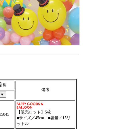
品
番
備考
【販売ロット】5枚
5045
■サイズ／45cm ■容量／15リ
ットル