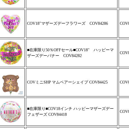
COV18"マザーズデーフラワーズ
COV84286
COV8
■在庫限り50％OFFセール■COV18"
ハッピーマ
COV8
ザーズデーバナー CO
V84282
COVミニSHP マムベアーシェイプ CO
V84425
COV8
■在庫限り■COV18インチ ハッピー
マザーズデー
COV8
フェザーズ COV84418