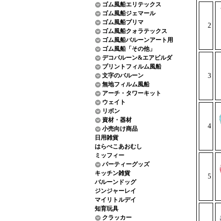
ゴム風船エリテックス
ゴム風船ジェマール
ゴム風船プリマ
2
ゴム風船クォラテックス
ゴム風船バルーンアート用
ゴム風船「その他」
デコバルーン&エアビルダ
プリントフィルム風船
文字のバルーン
3
無地フィルム風船
アーチ・タワーキット
ウェイト
リボン
資材・器材
4
小売向け商品
日用雑貨
はらぺこあおむし
ミッフィー
パーティーグッズ
キッチン雑貨
5
バルーンドッグ
ジンジャーレイ
マイリトルデイ
知育玩具
クラッカー