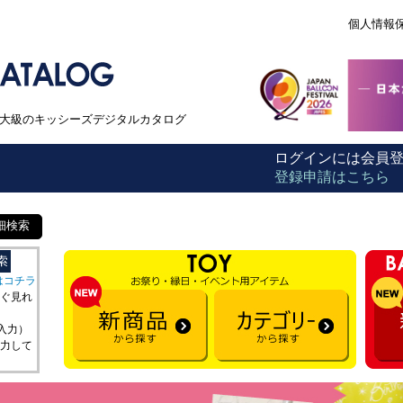
個人情報
本最大級のキッシーズデジタルカタログ
ログインには会員
登録申請はこちら
細検索
はコチラ
ぐ見れ
を入力）
力して