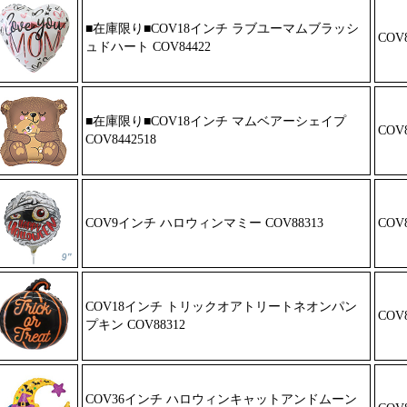
■在庫限り■COV18インチ ラブユー
マムブラッシ
COV8
ュドハート COV84422
■在庫限り■COV18インチ マムベア
ーシェイプ
COV8
COV8442518
COV9インチ ハロウィンマミー COV8
8313
COV8
COV18インチ トリックオアトリート
ネオンパン
COV8
プキン COV88312
COV36インチ ハロウィンキャットア
ンドムーン