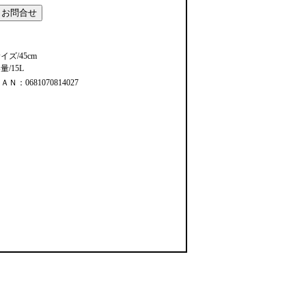
イズ/45cm
量/15L
ＡＮ：0681070814027