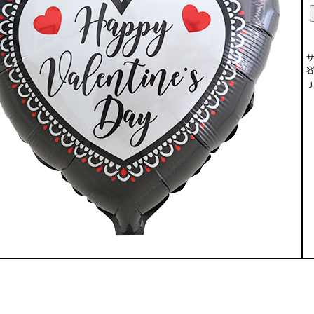
サ
容
Ｊ