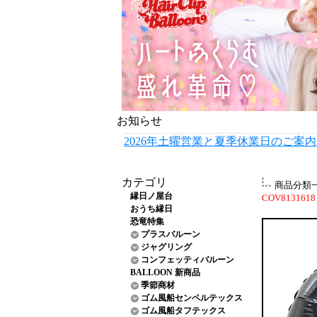
お知らせ
2026年土曜営業と夏季休業日のご案
カテゴリ
商品分類
縁日ノ屋台
COV8131618
おうち縁日
恐竜特集
プラスバルーン
ジャグリング
コンフェッティバルーン
BALLOON 新商品
季節商材
ゴム風船センペルテックス
ゴム風船タフテックス