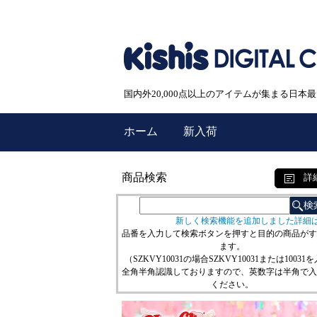
国内外20,000点以上のアイテムが集まる日
ホーム
新入荷
商品検索
詳
新しく検索機能を追加しました詳細
品番を入力して検索ボタンを押すと目的の商品がす
ます。
（SZKVY10031の場合SZKVY10031または10031
全角半角認識しておりますので、英数字は半角で入
ください。