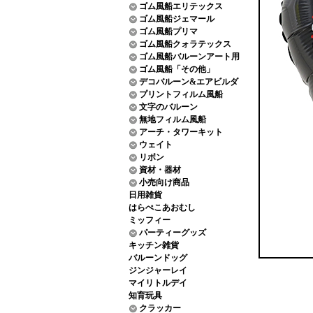
ゴム風船エリテックス
ゴム風船ジェマール
ゴム風船プリマ
ゴム風船クォラテックス
ゴム風船バルーンアート用
ゴム風船「その他」
デコバルーン&エアビルダ
プリントフィルム風船
文字のバルーン
無地フィルム風船
アーチ・タワーキット
ウェイト
リボン
資材・器材
小売向け商品
日用雑貨
はらぺこあおむし
ミッフィー
パーティーグッズ
キッチン雑貨
バルーンドッグ
ジンジャーレイ
マイリトルデイ
知育玩具
クラッカー