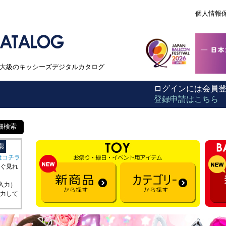
個人情報
本最大級のキッシーズデジタルカタログ
ログインには会員
登録申請はこちら
細検索
はコチラ
ぐ見れ
を入力）
力して