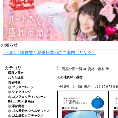
お知らせ
2026年土曜営業と夏季休業日のご案内（リンク）
カテゴリ
商品分類一覧
資材・器材
縁日ノ屋台
その他資材・器材
おうち縁日
恐竜特集
全319件（1～32件表示）
1
2
3
4
5
6
7
8
9
1
プラスバルーン
ジャグリング
コンフェッティバルーン
BALLOON 新商品
季節商材
ゴム風船センペルテックス
ゴム風船タフテックス