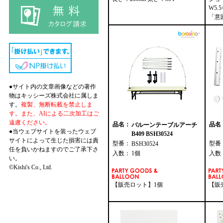
W5.5
「意
●サイト内の文章画像などの著作
物はキッシーズ株式会社に属しま
す。
複製、無断転載を禁止しま
す。また、AIによる二次加工はご
遠慮ください。
品名：
品名
バルーンテーブルアーチ
●当ウェブサイトを装ったウェブ
B409 BSH30524
サイトによって生じた損害には責
型番：
型番
BSH30524
任を負いかねますのでご了承下さ
入数：
1個
入数
い。
©Kishi's Co., Ltd.
【販売ロット】1個
【販