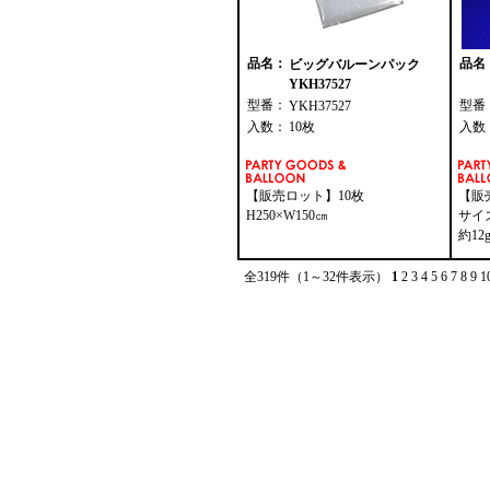
品名：
品名
ビッグバルーンパック
YKH37527
型番：
型番
YKH37527
入数：
10枚
入数
【販売ロット】10枚
【販
H250×W150㎝
サイズ
約12
全319件（1～32件表示）
1
2
3
4
5
6
7
8
9
1