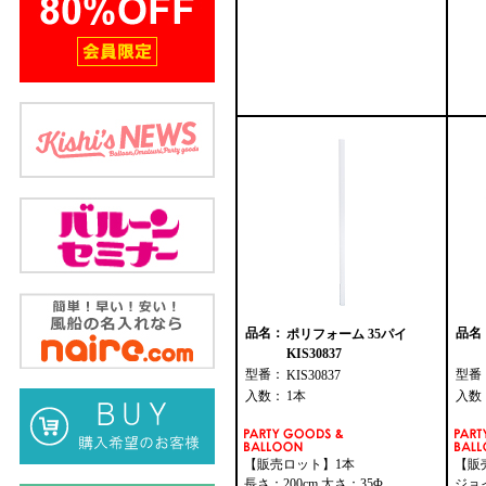
品名：
品名
ポリフォーム 35パイ
KIS30837
型番：
型番
KIS30837
入数：
1本
入数
【販売ロット】1本
【販
長さ：200cm 太さ：35Φ
ジョ