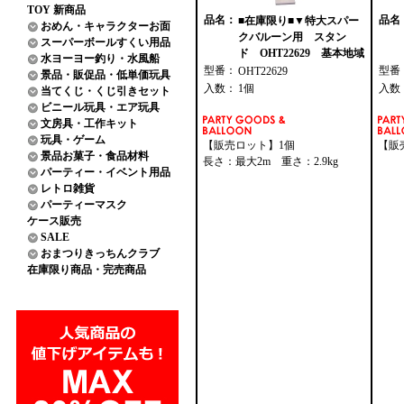
TOY 新商品
品名：
品名
■在庫限り■▼特大スパー
おめん・キャラクターお面
クバルーン用 スタン
スーパーボールすくい用品
ド OHT22629 基本地域
水ヨーヨー釣り・水風船
型番：
型番
OHT22629
景品・販促品・低単価玩具
入数：
1個
入数
当てくじ・くじ引きセット
ビニール玩具・エア玩具
文房具・工作キット
玩具・ゲーム
【販売ロット】1個
【販
景品お菓子・食品材料
長さ：最大2m 重さ：2.9kg
パーティー・イベント用品
レトロ雑貨
パーティーマスク
ケース販売
SALE
おまつりきっちんクラブ
在庫限り商品・完売商品