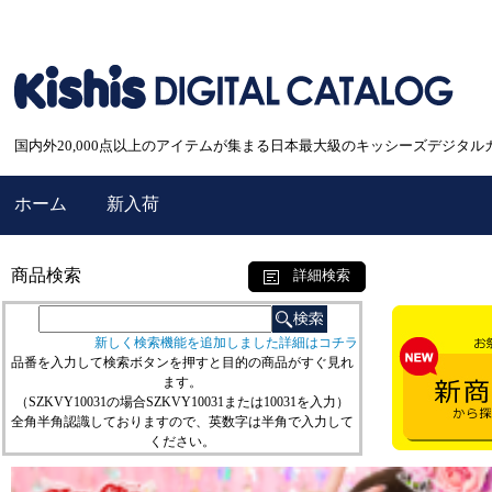
国内外20,000点以上のアイテムが集まる日本最大級のキッシーズデジタル
ホーム
新入荷
商品検索
詳細検索
新しく検索機能を追加しました詳細はコチラ
品番を入力して検索ボタンを押すと目的の商品がすぐ見れ
ます。
（SZKVY10031の場合SZKVY10031または10031を入力）
全角半角認識しておりますので、英数字は半角で入力して
ください。