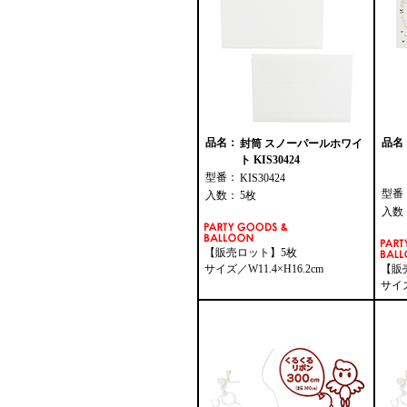
品名：
品名
封筒 スノーパールホワイ
ト KIS30424
型番：
KIS30424
型番
入数：
5枚
入数
【販売ロット】5枚
サイズ／W11.4×H16.2cm
【販
サイズ