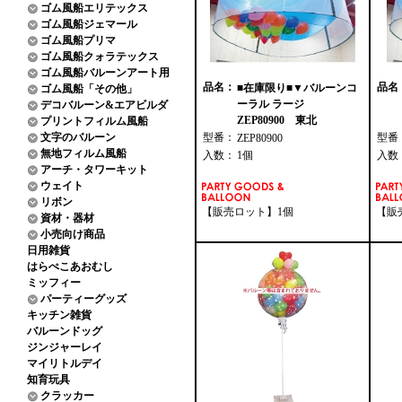
ゴム風船エリテックス
ゴム風船ジェマール
ゴム風船プリマ
ゴム風船クォラテックス
ゴム風船バルーンアート用
品名：
品名
■在庫限り■▼バルーンコ
ゴム風船「その他」
ーラル ラージ
デコバルーン&エアビルダ
ZEP80900 東北
プリントフィルム風船
文字のバルーン
型番：
型番
ZEP80900
無地フィルム風船
入数：
1個
入数
アーチ・タワーキット
ウェイト
リボン
【販売ロット】1個
【販
資材・器材
小売向け商品
日用雑貨
はらぺこあおむし
ミッフィー
パーティーグッズ
キッチン雑貨
バルーンドッグ
ジンジャーレイ
マイリトルデイ
知育玩具
クラッカー