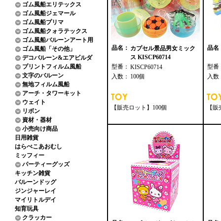
ゴム風船エリテックス
ゴム風船ジェマール
ゴム風船プリマ
ゴム風船クォラテックス
ゴム風船バルーンアート用
品名：
品名
カプセル景品男女ミック
ゴム風船「その他」
ス KISCP60714
デコバルーン&エアビルダ
プリントフィルム風船
型番：
型番
KISCP60714
文字のバルーン
入数：
100個
入数
無地フィルム風船
アーチ・タワーキット
ウェイト
【販売ロット】100個
【販
リボン
資材・器材
小売向け商品
日用雑貨
はらぺこあおむし
ミッフィー
パーティーグッズ
キッチン雑貨
バルーンドッグ
ジンジャーレイ
マイリトルデイ
知育玩具
クラッカー