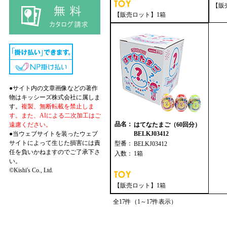
【販
【販売ロット】1箱
●サイト内の文章画像などの著作
物はキッシーズ株式会社に属しま
す。
複製、無断転載を禁止しま
す。また、AIによる二次加工はご
品名：
遠慮ください。
はてなたまご（60回分）
●当ウェブサイトを装ったウェブ
BELKJ03412
サイトによって生じた損害には責
型番：
BELKJ03412
任を負いかねますのでご了承下さ
入数：
1箱
い。
©Kishi's Co., Ltd.
【販売ロット】1箱
全17件（1～17件表示）