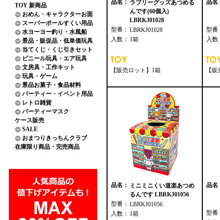
品名：
品名
ラブリーグッズあつめる
TOY 新商品
んです(60個入)
おめん・キャラクターお面
LBRKJ01028
スーパーボールすくい用品
型番：
型番
LBRKJ01028
水ヨーヨー釣り・水風船
入数：
1箱
入数
景品・販促品・低単価玩具
当てくじ・くじ引きセット
ビニール玩具・エア玩具
文房具・工作キット
【販売ロット】1箱
【販
玩具・ゲーム
景品お菓子・食品材料
パーティー・イベント用品
レトロ雑貨
パーティーマスク
ケース販売
SALE
おまつりきっちんクラブ
在庫限り商品・完売商品
品名：
品名
ミニミニくい道楽あつめ
るんです LBRKJ01056
型番：
LBRKJ01056
型番
入数：
1箱