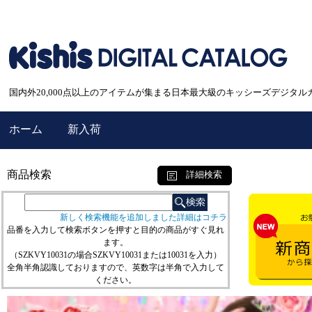
国内外20,000点以上のアイテムが集まる日本最大級のキッシーズデジタル
ホーム
新入荷
商品検索
詳細検索
新しく検索機能を追加しました詳細はコチラ
品番を入力して検索ボタンを押すと目的の商品がすぐ見れ
ます。
（SZKVY10031の場合SZKVY10031または10031を入力）
全角半角認識しておりますので、英数字は半角で入力して
ください。