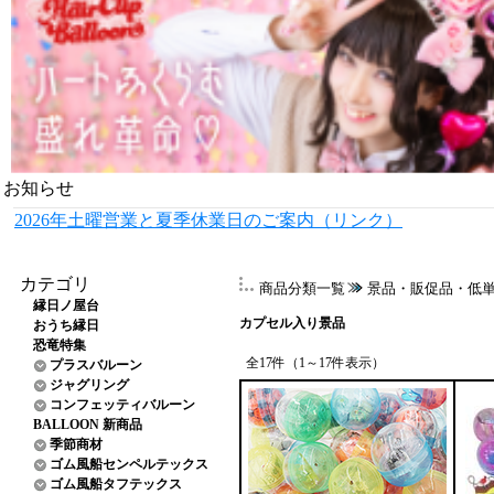
お知らせ
2026年土曜営業と夏季休業日のご案内（リンク）
カテゴリ
商品分類一覧
景品・販促品・低
縁日ノ屋台
カプセル入り景品
おうち縁日
恐竜特集
全17件（1～17件表示）
プラスバルーン
ジャグリング
コンフェッティバルーン
BALLOON 新商品
季節商材
ゴム風船センペルテックス
ゴム風船タフテックス