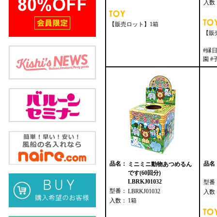
入数
【販売ロット】1箱
【販
#縁日
園 #
品名：
品名
ミニミニ動物あつめるん
です(60回分)
LBRKJ01032
型番
型番：
LBRKJ01032
入数
入数：
1箱