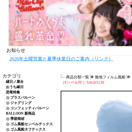
お知らせ
2026年土曜営業と夏季休業日のご案内（リンク）
カテゴリ
商品分類一覧
無地フィルム風船
縁日ノ屋台
（Fシール付 ）SAG05136
おうち縁日
恐竜特集
プラスバルーン
ジャグリング
コンフェッティバルーン
BALLOON 新商品
季節商材
ゴム風船センペルテックス
ゴム風船タフテックス