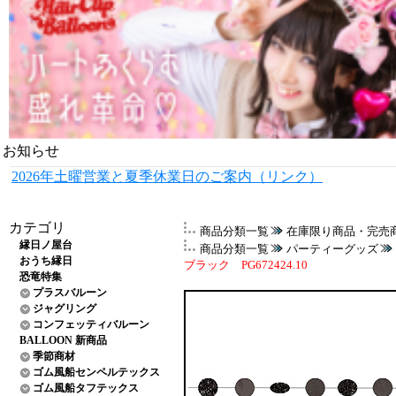
お知らせ
2026年土曜営業と夏季休業日のご案内（リンク）
カテゴリ
商品分類一覧
在庫限り商品・完売
縁日ノ屋台
商品分類一覧
パーティーグッズ
おうち縁日
ブラック PG672424.10
恐竜特集
プラスバルーン
ジャグリング
コンフェッティバルーン
BALLOON 新商品
季節商材
ゴム風船センペルテックス
ゴム風船タフテックス