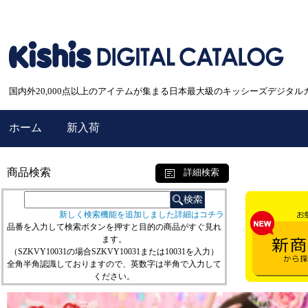
国内外20,000点以上のアイテムが集まる日本最大級のキッシーズデジタル
ホーム
新入荷
商品検索
詳細検索
新しく検索機能を追加しました詳細はコチラ
品番を入力して検索ボタンを押すと目的の商品がすぐ見れ
ます。
（SZKVY10031の場合SZKVY10031または10031を入力）
全角半角認識しておりますので、英数字は半角で入力して
ください。