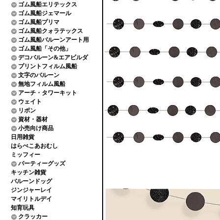
ゴム風船エリテックス
ゴム風船ジェマール
ゴム風船プリマ
ゴム風船クォラテックス
ゴム風船バルーンアート用
ゴム風船「その他」
デコバルーン&エアビルダ
プリントフィルム風船
文字のバルーン
無地フィルム風船
アーチ・タワーキット
ウェイト
リボン
資材・器材
小売向け商品
日用雑貨
はらぺこあおむし
ミッフィー
パーティーグッズ
キッチン雑貨
バルーンドッグ
ジンジャーレイ
マイリトルデイ
知育玩具
クラッカー