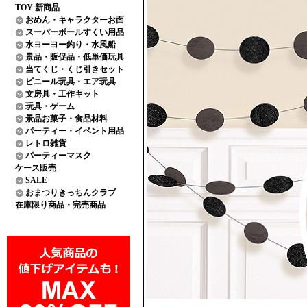
TOY 新商品
おめん・キャラクターお面
スーパーボールすくい用品
水ヨーヨー釣り・水風船
景品・販促品・低単価玩具
当てくじ・くじ引きセット
ビニール玩具・エア玩具
文房具・工作キット
玩具・ゲーム
景品お菓子・食品材料
パーティー・イベント用品
レトロ雑貨
パーティーマスク
ケース販売
SALE
おまつりきっちんクラブ
在庫限り商品・完売商品