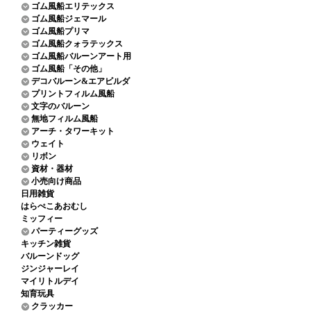
ゴム風船エリテックス
ゴム風船ジェマール
ゴム風船プリマ
ゴム風船クォラテックス
ゴム風船バルーンアート用
ゴム風船「その他」
デコバルーン&エアビルダ
プリントフィルム風船
文字のバルーン
無地フィルム風船
アーチ・タワーキット
ウェイト
リボン
資材・器材
小売向け商品
日用雑貨
はらぺこあおむし
ミッフィー
パーティーグッズ
キッチン雑貨
バルーンドッグ
ジンジャーレイ
マイリトルデイ
知育玩具
クラッカー