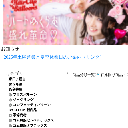
お知らせ
2026年土曜営業と夏季休業日のご案内（リンク）
カテゴリ
商品分類一覧
在庫限り商品・
縁日ノ屋台
おうち縁日
恐竜特集
プラスバルーン
ジャグリング
コンフェッティバルーン
BALLOON 新商品
季節商材
ゴム風船センペルテックス
ゴム風船タフテックス