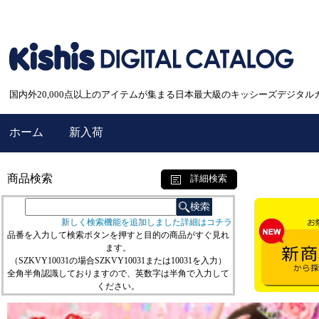
国内外20,000点以上のアイテムが集まる日本最大級のキッシーズデジタル
ホーム
新入荷
商品検索
詳細検索
新しく検索機能を追加しました詳細はコチラ
品番を入力して検索ボタンを押すと目的の商品がすぐ見れ
ます。
（SZKVY10031の場合SZKVY10031または10031を入力）
全角半角認識しておりますので、英数字は半角で入力して
ください。