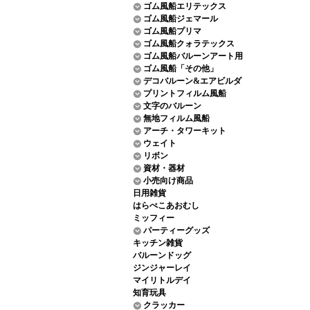
ゴム風船エリテックス
ゴム風船ジェマール
ゴム風船プリマ
ゴム風船クォラテックス
ゴム風船バルーンアート用
ゴム風船「その他」
デコバルーン&エアビルダ
プリントフィルム風船
文字のバルーン
無地フィルム風船
アーチ・タワーキット
ウェイト
リボン
資材・器材
小売向け商品
日用雑貨
はらぺこあおむし
ミッフィー
パーティーグッズ
キッチン雑貨
バルーンドッグ
ジンジャーレイ
マイリトルデイ
知育玩具
クラッカー