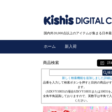
国内外20,000点以上のアイテムが集まる日
ホーム
新入荷
商品検索
詳
新しく検索機能を追加しました詳細
品番を入力して検索ボタンを押すと目的の商品がす
ます。
（SZKVY10031の場合SZKVY10031または10031
全角半角認識しておりますので、英数字は半角で入
ください。