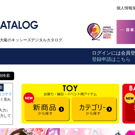
個人情報
本最大級のキッシーズデジタルカタログ
ログインには会員
登録申請はこちら
細検索
はコチラ
ぐ見れ
を入力）
力して