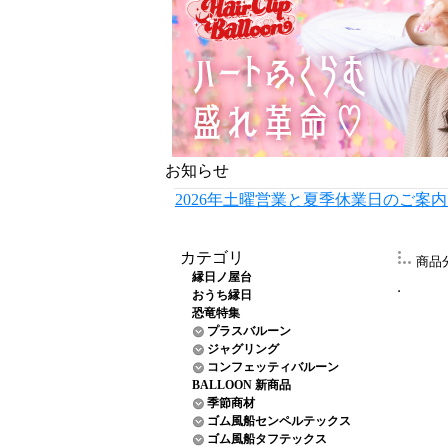
お知らせ
2026年土曜営業と夏季休業日のご案
カテゴリ
商品
縁日ノ屋台
おうち縁日
恐竜特集
プラスバルーン
ジャグリング
コンフェッティバルーン
BALLOON 新商品
季節商材
ゴム風船センペルテックス
ゴム風船タフテックス