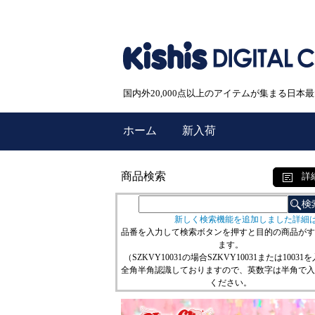
国内外20,000点以上のアイテムが集まる日
ホーム
新入荷
商品検索
詳
新しく検索機能を追加しました詳細
品番を入力して検索ボタンを押すと目的の商品がす
ます。
（SZKVY10031の場合SZKVY10031または10031
全角半角認識しておりますので、英数字は半角で入
ください。