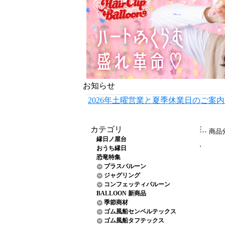
お知らせ
2026年土曜営業と夏季休業日のご案
カテゴリ
商品
縁日ノ屋台
おうち縁日
恐竜特集
プラスバルーン
ジャグリング
コンフェッティバルーン
BALLOON 新商品
季節商材
ゴム風船センペルテックス
ゴム風船タフテックス