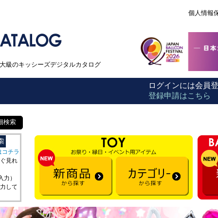
個人情報
本最大級のキッシーズデジタルカタログ
ログインには会員
登録申請はこちら
細検索
はコチラ
ぐ見れ
を入力）
力して