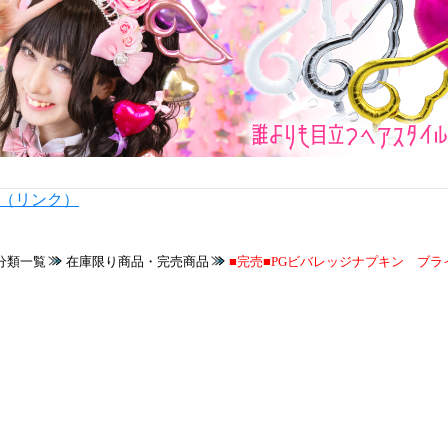
内（リンク）
分類一覧
在庫限り商品・完売商品
■完売■PGビバレッジナプキン ブライ