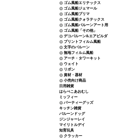
ゴム風船エリテックス
ゴム風船ジェマール
ゴム風船プリマ
ゴム風船クォラテックス
ゴム風船バルーンアート用
ゴム風船「その他」
デコバルーン&エアビルダ
プリントフィルム風船
文字のバルーン
無地フィルム風船
アーチ・タワーキット
ウェイト
リボン
資材・器材
小売向け商品
日用雑貨
はらぺこあおむし
ミッフィー
パーティーグッズ
キッチン雑貨
バルーンドッグ
ジンジャーレイ
マイリトルデイ
知育玩具
クラッカー