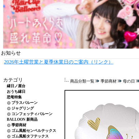
お知らせ
2026年土曜営業と夏季休業日のご案内（リンク）
カテゴリ
商品分類一覧
季節商材
母の日
縁日ノ屋台
おうち縁日
恐竜特集
プラスバルーン
ジャグリング
コンフェッティバルーン
BALLOON 新商品
季節商材
ゴム風船センペルテックス
ゴム風船タフテックス