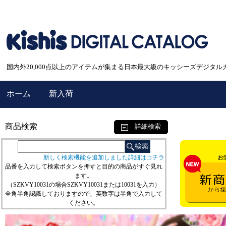
国内外20,000点以上のアイテムが集まる日本最大級のキッシーズデジタル
ホーム
新入荷
商品検索
詳細検索
新しく検索機能を追加しました詳細はコチラ
品番を入力して検索ボタンを押すと目的の商品がすぐ見れ
ます。
（SZKVY10031の場合SZKVY10031または10031を入力）
全角半角認識しておりますので、英数字は半角で入力して
ください。