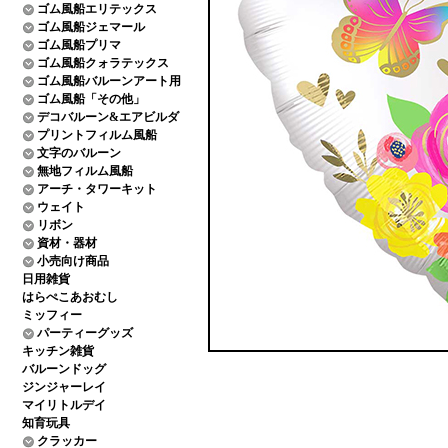
ゴム風船エリテックス
ゴム風船ジェマール
ゴム風船プリマ
ゴム風船クォラテックス
ゴム風船バルーンアート用
ゴム風船「その他」
デコバルーン&エアビルダ
プリントフィルム風船
文字のバルーン
無地フィルム風船
アーチ・タワーキット
ウェイト
リボン
資材・器材
小売向け商品
日用雑貨
はらぺこあおむし
ミッフィー
パーティーグッズ
キッチン雑貨
バルーンドッグ
ジンジャーレイ
マイリトルデイ
知育玩具
クラッカー