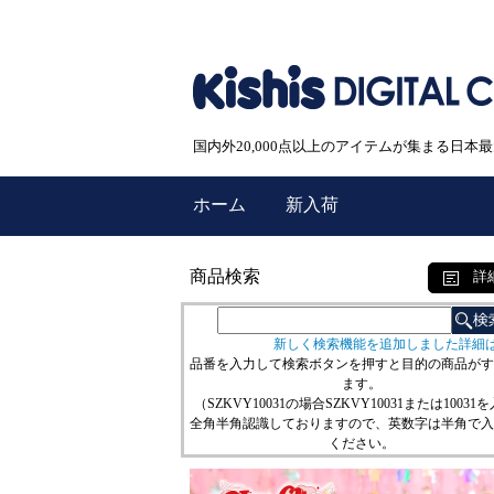
国内外20,000点以上のアイテムが集まる日
ホーム
新入荷
商品検索
詳
新しく検索機能を追加しました詳細
品番を入力して検索ボタンを押すと目的の商品がす
ます。
（SZKVY10031の場合SZKVY10031または10031
全角半角認識しておりますので、英数字は半角で入
ください。