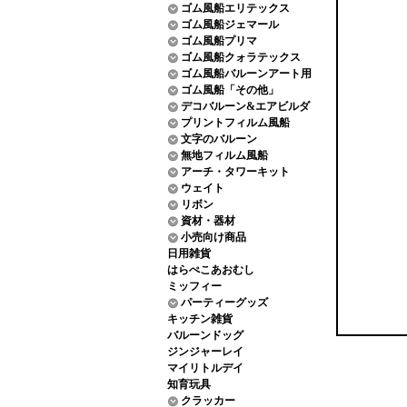
ゴム風船エリテックス
ゴム風船ジェマール
ゴム風船プリマ
ゴム風船クォラテックス
ゴム風船バルーンアート用
ゴム風船「その他」
デコバルーン&エアビルダ
プリントフィルム風船
文字のバルーン
無地フィルム風船
アーチ・タワーキット
ウェイト
リボン
資材・器材
小売向け商品
日用雑貨
はらぺこあおむし
ミッフィー
パーティーグッズ
キッチン雑貨
バルーンドッグ
ジンジャーレイ
マイリトルデイ
知育玩具
クラッカー