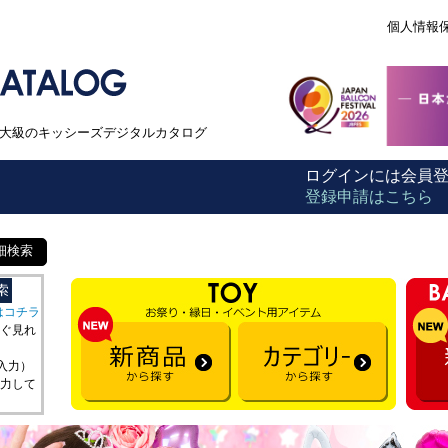
個人情報
本最大級のキッシーズデジタルカタログ
ログインには会員
登録申請はこちら
細検索
はコチラ
ぐ見れ
を入力）
力して