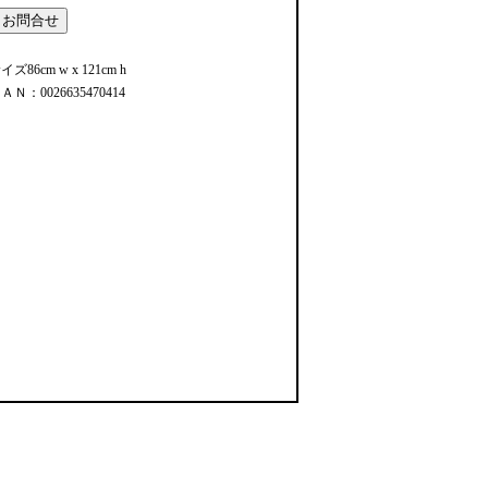
イズ86cm w x 121cm h
ＡＮ：0026635470414