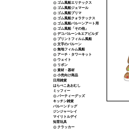
ゴム風船エリテックス
ゴム風船ジェマール
ゴム風船プリマ
ゴム風船クォラテックス
ゴム風船バルーンアート用
ゴム風船「その他」
デコバルーン&エアビルダ
プリントフィルム風船
文字のバルーン
無地フィルム風船
アーチ・タワーキット
ウェイト
リボン
資材・器材
小売向け商品
日用雑貨
はらぺこあおむし
ミッフィー
パーティーグッズ
キッチン雑貨
バルーンドッグ
ジンジャーレイ
マイリトルデイ
知育玩具
クラッカー