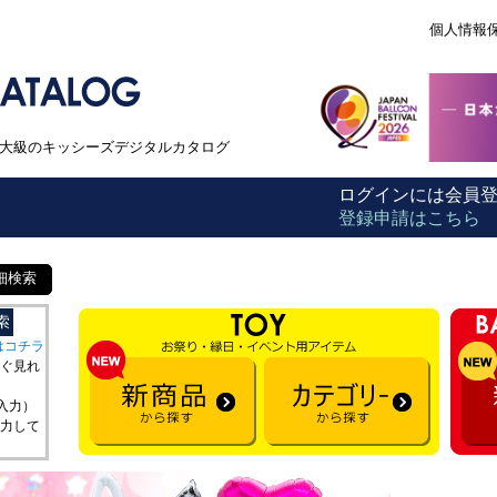
個人情報
本最大級のキッシーズデジタルカタログ
ログインには会員
登録申請はこちら
細検索
はコチラ
ぐ見れ
を入力）
力して