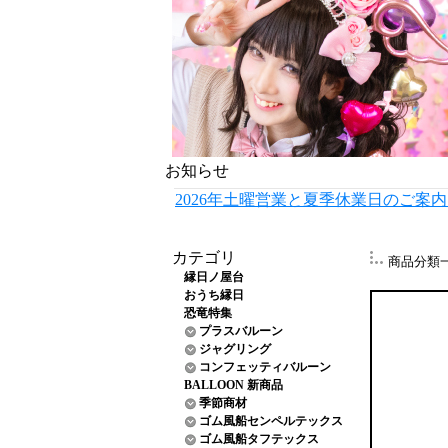
お知らせ
2026年土曜営業と夏季休業日のご案
カテゴリ
商品分類
縁日ノ屋台
おうち縁日
恐竜特集
プラスバルーン
ジャグリング
コンフェッティバルーン
BALLOON 新商品
季節商材
ゴム風船センペルテックス
ゴム風船タフテックス