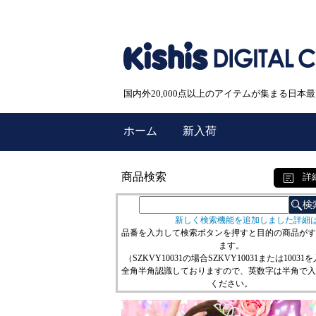
国内外20,000点以上のアイテムが集まる日
ホーム
新入荷
商品検索
詳
新しく検索機能を追加しました詳細
品番を入力して検索ボタンを押すと目的の商品がす
ます。
（SZKVY10031の場合SZKVY10031または10031
全角半角認識しておりますので、英数字は半角で入
ください。