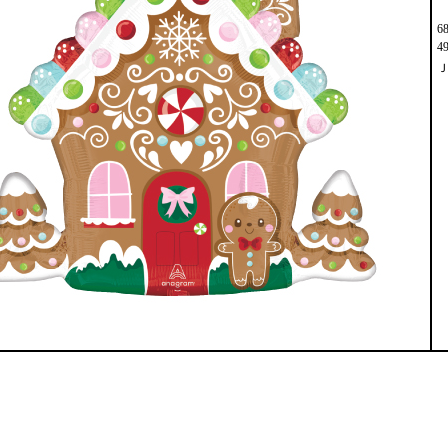
6
4
Ｊ