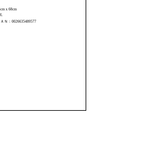
8cm x 68cm
9L
ＡＮ：0026635489577