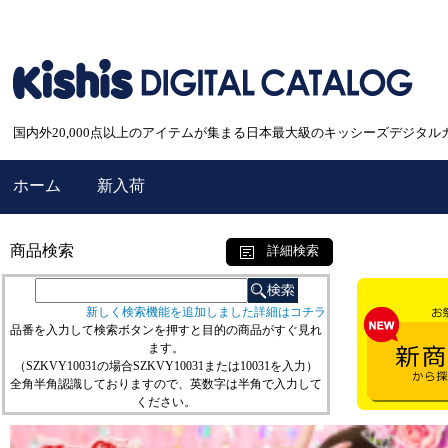
国内外20,000点以上のアイテムが集まる日本最大級のキッシーズデジタル
ホーム
新入荷
商品検索
詳細検索
新しく検索機能を追加しました詳細はコチラ
品番を入力して検索ボタンを押すと目的の商品がすぐ見れ
ます。
（SZKVY10031の場合SZKVY10031または10031を入力）
全角半角認識しておりますので、英数字は半角で入力して
ください。