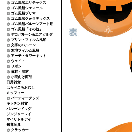
ゴム風船エリテックス
ゴム風船ジェマール
ゴム風船プリマ
ゴム風船クォラテックス
ゴム風船バルーンアート用
ゴム風船「その他」
デコバルーン&エアビルダ
プリントフィルム風船
文字のバルーン
無地フィルム風船
アーチ・タワーキット
ウェイト
リボン
資材・器材
小売向け商品
日用雑貨
はらぺこあおむし
ミッフィー
パーティーグッズ
キッチン雑貨
バルーンドッグ
ジンジャーレイ
マイリトルデイ
知育玩具
クラッカー