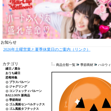
お知らせ
2026年土曜営業と夏季休業日のご案内（リンク）
カテゴリ
商品分類一覧
季節商材
ハロウィ
縁日ノ屋台
おうち縁日
恐竜特集
プラスバルーン
ジャグリング
コンフェッティバルーン
BALLOON 新商品
季節商材
ゴム風船センペルテックス
ゴム風船タフテックス