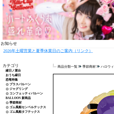
お知らせ
2026年土曜営業と夏季休業日のご案内（リンク）
カテゴリ
商品分類一覧
季節商材
ハロウィ
縁日ノ屋台
おうち縁日
恐竜特集
プラスバルーン
ジャグリング
コンフェッティバルーン
BALLOON 新商品
季節商材
ゴム風船センペルテックス
ゴム風船タフテックス