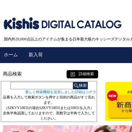
国内外20,000点以上のアイテムが集まる日本最大級のキッシーズデジタル
ホーム
新入荷
商品検索
詳細検索
新しく検索機能を追加しました詳細はコチラ
品番を入力して検索ボタンを押すと目的の商品がすぐ見れ
ます。
（SZKVY10031の場合SZKVY10031または10031を入力）
全角半角認識しておりますので、英数字は半角で入力して
ください。