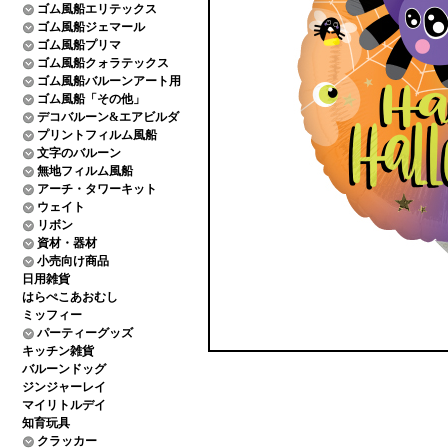
ゴム風船エリテックス
ゴム風船ジェマール
ゴム風船プリマ
ゴム風船クォラテックス
ゴム風船バルーンアート用
ゴム風船「その他」
デコバルーン&エアビルダ
プリントフィルム風船
文字のバルーン
無地フィルム風船
アーチ・タワーキット
ウェイト
リボン
資材・器材
小売向け商品
日用雑貨
はらぺこあおむし
ミッフィー
パーティーグッズ
キッチン雑貨
バルーンドッグ
ジンジャーレイ
マイリトルデイ
知育玩具
クラッカー