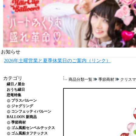
お知らせ
2026年土曜営業と夏季休業日のご案内（リンク）
カテゴリ
商品分類一覧
季節商材
クリスマ
縁日ノ屋台
おうち縁日
恐竜特集
プラスバルーン
ジャグリング
コンフェッティバルーン
BALLOON 新商品
季節商材
ゴム風船センペルテックス
ゴム風船タフテックス