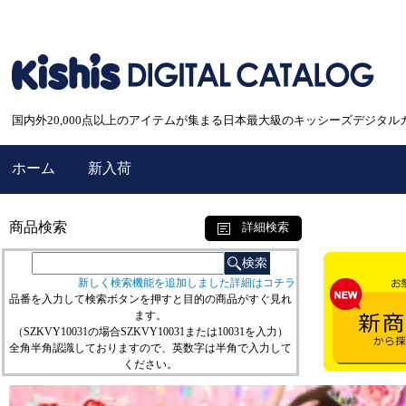
国内外20,000点以上のアイテムが集まる日本最大級のキッシーズデジタル
ホーム
新入荷
商品検索
詳細検索
新しく検索機能を追加しました詳細はコチラ
品番を入力して検索ボタンを押すと目的の商品がすぐ見れ
ます。
（SZKVY10031の場合SZKVY10031または10031を入力）
全角半角認識しておりますので、英数字は半角で入力して
ください。