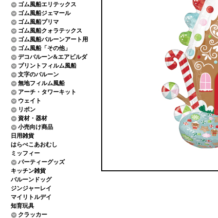
ゴム風船エリテックス
ゴム風船ジェマール
ゴム風船プリマ
ゴム風船クォラテックス
ゴム風船バルーンアート用
ゴム風船「その他」
デコバルーン&エアビルダ
プリントフィルム風船
文字のバルーン
無地フィルム風船
アーチ・タワーキット
ウェイト
リボン
資材・器材
小売向け商品
日用雑貨
はらぺこあおむし
ミッフィー
パーティーグッズ
キッチン雑貨
バルーンドッグ
ジンジャーレイ
マイリトルデイ
知育玩具
クラッカー