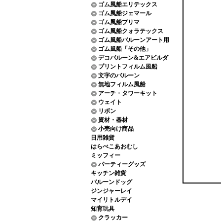
ゴム風船エリテックス
ゴム風船ジェマール
ゴム風船プリマ
ゴム風船クォラテックス
ゴム風船バルーンアート用
ゴム風船「その他」
デコバルーン&エアビルダ
プリントフィルム風船
文字のバルーン
無地フィルム風船
アーチ・タワーキット
ウェイト
リボン
資材・器材
小売向け商品
日用雑貨
はらぺこあおむし
ミッフィー
パーティーグッズ
キッチン雑貨
バルーンドッグ
ジンジャーレイ
マイリトルデイ
知育玩具
クラッカー