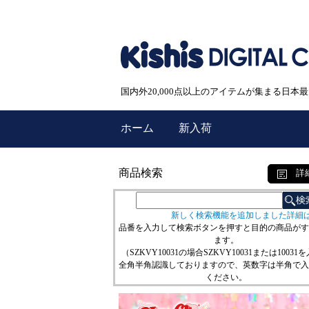
国内外20,000点以上のアイテムが集まる日
ホーム
新入荷
商品検索
詳
新しく検索機能を追加しました詳細
品番を入力して検索ボタンを押すと目的の商品がす
ます。
（SZKVY10031の場合SZKVY10031または10031
全角半角認識しておりますので、英数字は半角で入
ください。