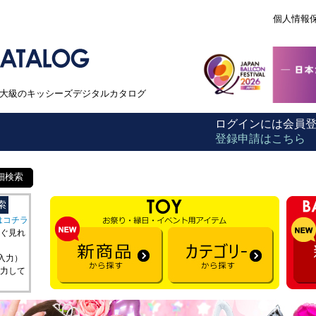
個人情報
本最大級のキッシーズデジタルカタログ
ログインには会員
登録申請はこちら
細検索
はコチラ
ぐ見れ
を入力）
力して