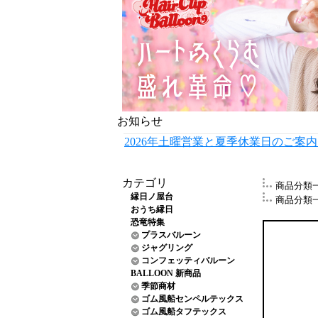
お知らせ
2026年土曜営業と夏季休業日のご案
カテゴリ
商品分類
縁日ノ屋台
商品分類
おうち縁日
恐竜特集
プラスバルーン
ジャグリング
コンフェッティバルーン
BALLOON 新商品
季節商材
ゴム風船センペルテックス
ゴム風船タフテックス