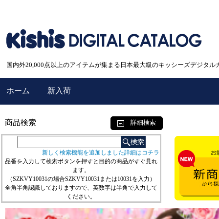
国内外20,000点以上のアイテムが集まる日本最大級のキッシーズデジタル
ホーム
新入荷
商品検索
詳細検索
新しく検索機能を追加しました詳細はコチラ
品番を入力して検索ボタンを押すと目的の商品がすぐ見れ
ます。
（SZKVY10031の場合SZKVY10031または10031を入力）
全角半角認識しておりますので、英数字は半角で入力して
ください。