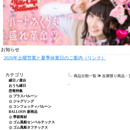
お知らせ
2026年土曜営業と夏季休業日のご案内（リンク）
カテゴリ
商品分類一覧
在庫限り商品・
縁日ノ屋台
おうち縁日
恐竜特集
プラスバルーン
ジャグリング
コンフェッティバルーン
BALLOON 新商品
季節商材
ゴム風船センペルテックス
ゴム風船タフテックス