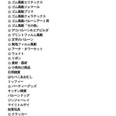
ゴム風船エリテックス
ゴム風船ジェマール
ゴム風船プリマ
ゴム風船クォラテックス
ゴム風船バルーンアート用
ゴム風船「その他」
デコバルーン&エアビルダ
プリントフィルム風船
文字のバルーン
無地フィルム風船
アーチ・タワーキット
ウェイト
リボン
資材・器材
小売向け商品
日用雑貨
はらぺこあおむし
ミッフィー
パーティーグッズ
キッチン雑貨
バルーンドッグ
ジンジャーレイ
マイリトルデイ
知育玩具
クラッカー