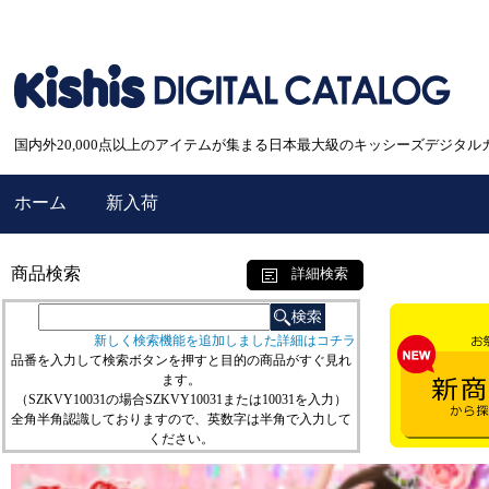
国内外20,000点以上のアイテムが集まる日本最大級のキッシーズデジタル
ホーム
新入荷
商品検索
詳細検索
新しく検索機能を追加しました詳細はコチラ
品番を入力して検索ボタンを押すと目的の商品がすぐ見れ
ます。
（SZKVY10031の場合SZKVY10031または10031を入力）
全角半角認識しておりますので、英数字は半角で入力して
ください。