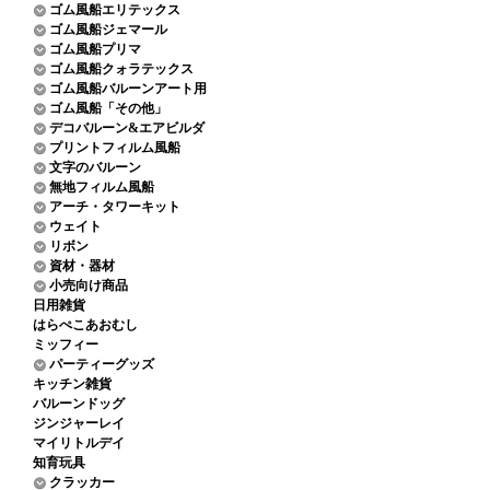
ゴム風船エリテックス
ゴム風船ジェマール
ゴム風船プリマ
ゴム風船クォラテックス
ゴム風船バルーンアート用
ゴム風船「その他」
デコバルーン&エアビルダ
プリントフィルム風船
文字のバルーン
無地フィルム風船
アーチ・タワーキット
ウェイト
リボン
資材・器材
小売向け商品
日用雑貨
はらぺこあおむし
ミッフィー
パーティーグッズ
キッチン雑貨
バルーンドッグ
ジンジャーレイ
マイリトルデイ
知育玩具
クラッカー