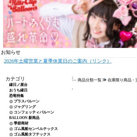
お知らせ
2026年土曜営業と夏季休業日のご案内（リンク）
カテゴリ
商品分類一覧
在庫限り商品・
縁日ノ屋台
おうち縁日
恐竜特集
プラスバルーン
ジャグリング
コンフェッティバルーン
BALLOON 新商品
季節商材
ゴム風船センペルテックス
ゴム風船タフテックス