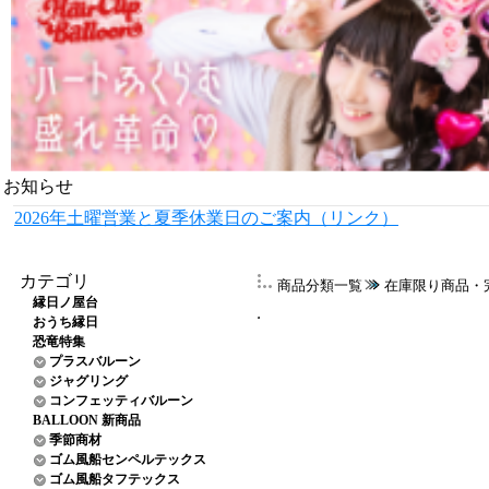
お知らせ
2026年土曜営業と夏季休業日のご案内（リンク）
カテゴリ
商品分類一覧
在庫限り商品・
縁日ノ屋台
おうち縁日
恐竜特集
プラスバルーン
ジャグリング
コンフェッティバルーン
BALLOON 新商品
季節商材
ゴム風船センペルテックス
ゴム風船タフテックス