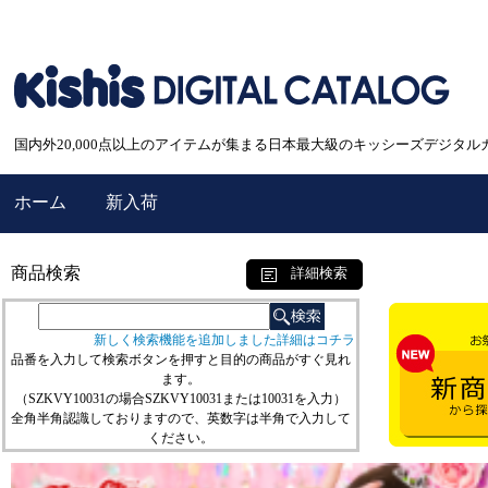
国内外20,000点以上のアイテムが集まる日本最大級のキッシーズデジタル
ホーム
新入荷
商品検索
詳細検索
新しく検索機能を追加しました詳細はコチラ
品番を入力して検索ボタンを押すと目的の商品がすぐ見れ
ます。
（SZKVY10031の場合SZKVY10031または10031を入力）
全角半角認識しておりますので、英数字は半角で入力して
ください。