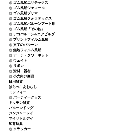
ゴム風船エリテックス
ゴム風船ジェマール
ゴム風船プリマ
ゴム風船クォラテックス
ゴム風船バルーンアート用
ゴム風船「その他」
デコバルーン&エアビルダ
プリントフィルム風船
文字のバルーン
無地フィルム風船
アーチ・タワーキット
ウェイト
リボン
資材・器材
小売向け商品
日用雑貨
はらぺこあおむし
ミッフィー
パーティーグッズ
キッチン雑貨
バルーンドッグ
ジンジャーレイ
マイリトルデイ
知育玩具
クラッカー