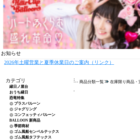
お知らせ
2026年土曜営業と夏季休業日のご案内（リンク）
カテゴリ
商品分類一覧
在庫限り商品・
縁日ノ屋台
おうち縁日
恐竜特集
プラスバルーン
ジャグリング
コンフェッティバルーン
BALLOON 新商品
季節商材
ゴム風船センペルテックス
ゴム風船タフテックス