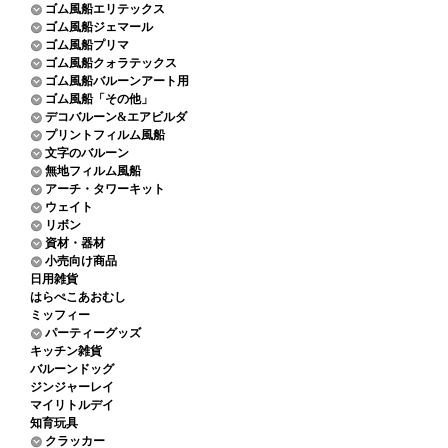
ゴム風船エリテックス
ゴム風船ジェマール
ゴム風船プリマ
ゴム風船クォラテックス
ゴム風船バルーンアート用
ゴム風船「その他」
デコバルーン&エアビルダ
プリントフィルム風船
文字のバルーン
無地フィルム風船
アーチ・タワーキット
ウェイト
リボン
資材・器材
小売向け商品
日用雑貨
はらぺこあおむし
ミッフィー
パーティーグッズ
キッチン雑貨
バルーンドッグ
ジンジャーレイ
マイリトルデイ
知育玩具
クラッカー