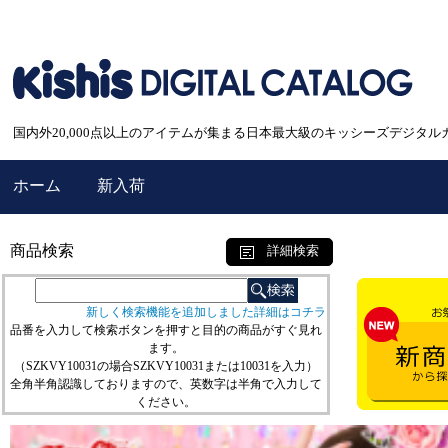
国内外20,000点以上のアイテムが集まる日本最大級のキッシーズデジタル
ホーム
新入荷
商品検索
詳細検索
新しく検索機能を追加しました詳細はコチラ
品番を入力して検索ボタンを押すと目的の商品がすぐ見れ
ます。
（SZKVY10031の場合SZKVY10031または10031を入力）
全角半角認識しておりますので、英数字は半角で入力して
ください。