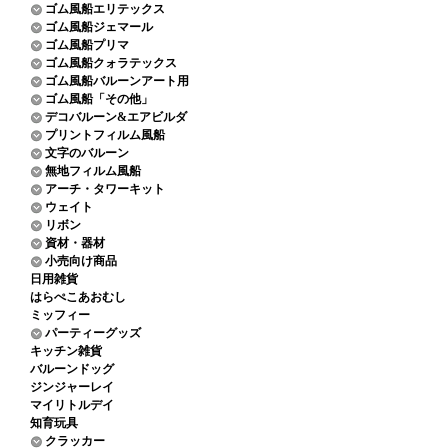
ゴム風船エリテックス
ゴム風船ジェマール
ゴム風船プリマ
ゴム風船クォラテックス
ゴム風船バルーンアート用
ゴム風船「その他」
デコバルーン&エアビルダ
プリントフィルム風船
文字のバルーン
無地フィルム風船
アーチ・タワーキット
ウェイト
リボン
資材・器材
小売向け商品
日用雑貨
はらぺこあおむし
ミッフィー
パーティーグッズ
キッチン雑貨
バルーンドッグ
ジンジャーレイ
マイリトルデイ
知育玩具
クラッカー