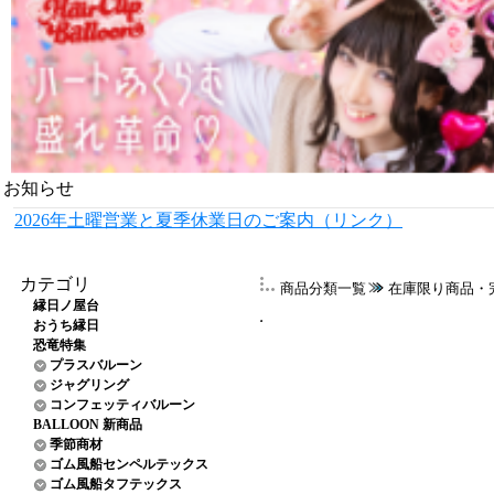
お知らせ
2026年土曜営業と夏季休業日のご案内（リンク）
カテゴリ
商品分類一覧
在庫限り商品・
縁日ノ屋台
おうち縁日
恐竜特集
プラスバルーン
ジャグリング
コンフェッティバルーン
BALLOON 新商品
季節商材
ゴム風船センペルテックス
ゴム風船タフテックス