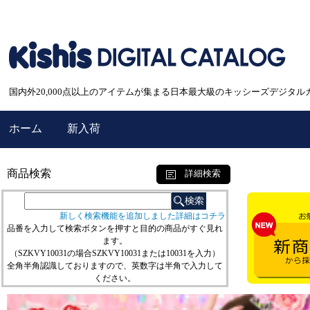
国内外20,000点以上のアイテムが集まる日本最大級のキッシーズデジタル
ホーム
新入荷
商品検索
詳細検索
新しく検索機能を追加しました詳細はコチラ
品番を入力して検索ボタンを押すと目的の商品がすぐ見れ
ます。
（SZKVY10031の場合SZKVY10031または10031を入力）
全角半角認識しておりますので、英数字は半角で入力して
ください。