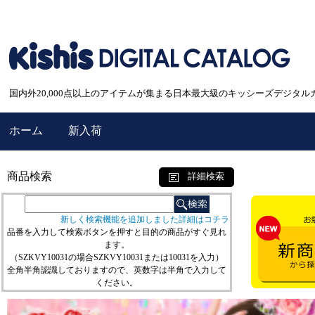
国内外20,000点以上のアイテムが集まる日本最大級のキッシーズデジタル
ホーム
新入荷
商品検索
詳細検索
新しく検索機能を追加しました詳細はコチラ
品番を入力して検索ボタンを押すと目的の商品がすぐ見れ
ます。
（SZKVY10031の場合SZKVY10031または10031を入力）
全角半角認識しておりますので、英数字は半角で入力して
ください。