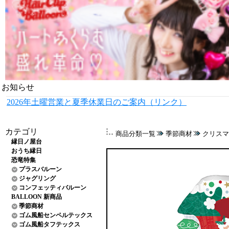
お知らせ
2026年土曜営業と夏季休業日のご案内（リンク）
カテゴリ
商品分類一覧
季節商材
クリスマ
縁日ノ屋台
おうち縁日
恐竜特集
プラスバルーン
ジャグリング
コンフェッティバルーン
BALLOON 新商品
季節商材
ゴム風船センペルテックス
ゴム風船タフテックス