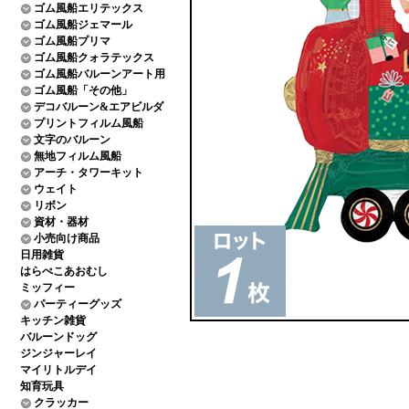
ゴム風船エリテックス
ゴム風船ジェマール
ゴム風船プリマ
ゴム風船クォラテックス
ゴム風船バルーンアート用
ゴム風船「その他」
デコバルーン&エアビルダ
プリントフィルム風船
文字のバルーン
無地フィルム風船
アーチ・タワーキット
ウェイト
リボン
資材・器材
小売向け商品
日用雑貨
はらぺこあおむし
ミッフィー
パーティーグッズ
キッチン雑貨
バルーンドッグ
ジンジャーレイ
マイリトルデイ
知育玩具
クラッカー