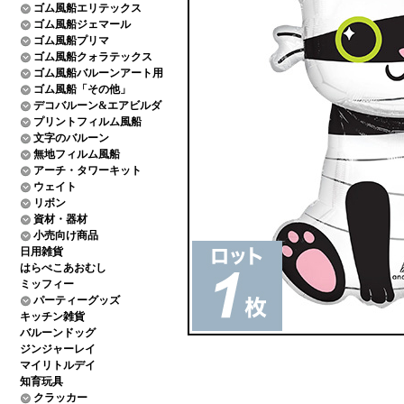
ゴム風船エリテックス
ゴム風船ジェマール
ゴム風船プリマ
ゴム風船クォラテックス
ゴム風船バルーンアート用
ゴム風船「その他」
デコバルーン&エアビルダ
プリントフィルム風船
文字のバルーン
無地フィルム風船
アーチ・タワーキット
ウェイト
リボン
資材・器材
小売向け商品
日用雑貨
はらぺこあおむし
ミッフィー
パーティーグッズ
キッチン雑貨
バルーンドッグ
ジンジャーレイ
マイリトルデイ
知育玩具
クラッカー