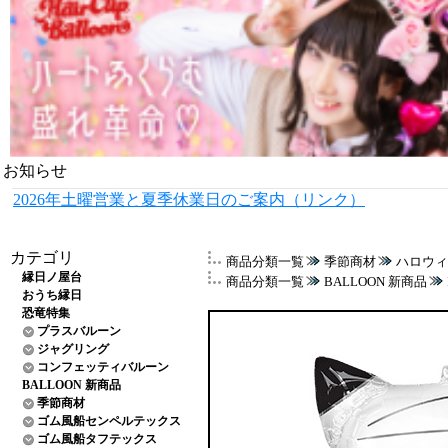
お知らせ
2026年土曜営業と夏季休業日のご案内（リンク）
カテゴリ
商品分類一覧
季節商材
ハロウィ
縁日ノ屋台
商品分類一覧
BALLOON 新商品
おうち縁日
恐竜特集
プラスバルーン
ジャグリング
コンフェッティバルーン
BALLOON 新商品
季節商材
ゴム風船センペルテックス
ゴム風船タフテックス