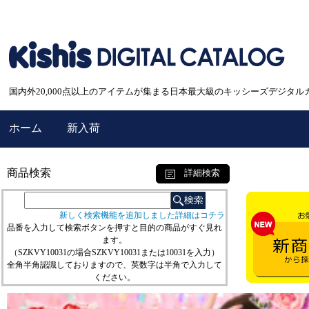
国内外20,000点以上のアイテムが集まる日本最大級のキッシーズデジタル
ホーム
新入荷
商品検索
詳細検索
新しく検索機能を追加しました詳細はコチラ
品番を入力して検索ボタンを押すと目的の商品がすぐ見れ
ます。
（SZKVY10031の場合SZKVY10031または10031を入力）
全角半角認識しておりますので、英数字は半角で入力して
ください。