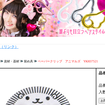
内（リンク）
資材・器材
留め具
ペーパークリップ アニマルズ YKH37521
品
品
入