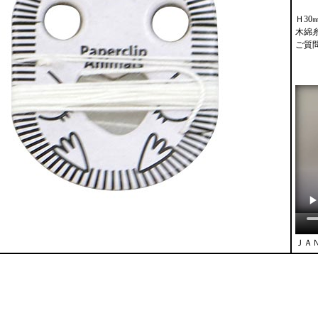
Ｈ30
木綿糸
ご質
ＪＡＮ：