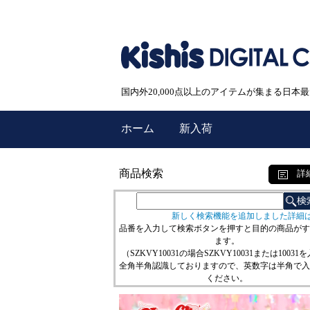
国内外20,000点以上のアイテムが集まる日
ホーム
新入荷
商品検索
詳
新しく検索機能を追加しました詳細
品番を入力して検索ボタンを押すと目的の商品がす
ます。
（SZKVY10031の場合SZKVY10031または10031
全角半角認識しておりますので、英数字は半角で入
ください。