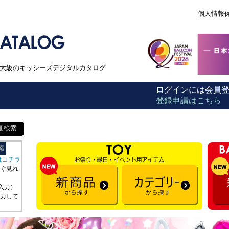
個人情報
本最大級のキッシーズデジタルカタログ
ログインには会員
登録申請はこちら
細検索
はコチラ
ぐ見れ
を入力）
力して