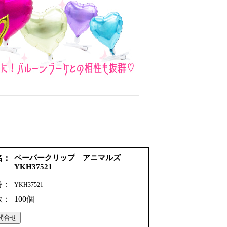
名：
ペーパークリップ アニマルズ
YKH37521
番：
YKH37521
数：
100個