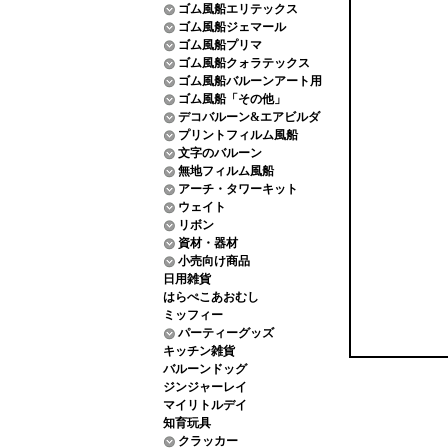
ゴム風船エリテックス
ゴム風船ジェマール
ゴム風船プリマ
ゴム風船クォラテックス
ゴム風船バルーンアート用
ゴム風船「その他」
デコバルーン&エアビルダ
プリントフィルム風船
文字のバルーン
無地フィルム風船
アーチ・タワーキット
ウェイト
リボン
資材・器材
小売向け商品
日用雑貨
はらぺこあおむし
ミッフィー
パーティーグッズ
キッチン雑貨
バルーンドッグ
ジンジャーレイ
マイリトルデイ
知育玩具
クラッカー