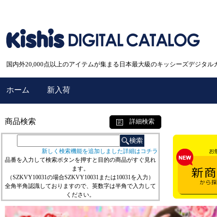
国内外20,000点以上のアイテムが集まる日本最大級のキッシーズデジタル
ホーム
新入荷
商品検索
詳細検索
新しく検索機能を追加しました詳細はコチラ
品番を入力して検索ボタンを押すと目的の商品がすぐ見れ
ます。
（SZKVY10031の場合SZKVY10031または10031を入力）
全角半角認識しておりますので、英数字は半角で入力して
ください。