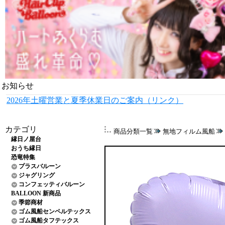
お知らせ
2026年土曜営業と夏季休業日のご案内（リンク）
カテゴリ
商品分類一覧
無地フィルム風船
縁日ノ屋台
おうち縁日
恐竜特集
プラスバルーン
ジャグリング
コンフェッティバルーン
BALLOON 新商品
季節商材
ゴム風船センペルテックス
ゴム風船タフテックス