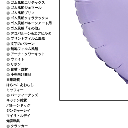
ゴム風船エリテックス
ゴム風船ジェマール
ゴム風船プリマ
ゴム風船クォラテックス
ゴム風船バルーンアート用
ゴム風船「その他」
デコバルーン&エアビルダ
プリントフィルム風船
文字のバルーン
無地フィルム風船
アーチ・タワーキット
ウェイト
リボン
資材・器材
小売向け商品
日用雑貨
はらぺこあおむし
ミッフィー
パーティーグッズ
キッチン雑貨
バルーンドッグ
ジンジャーレイ
マイリトルデイ
知育玩具
クラッカー