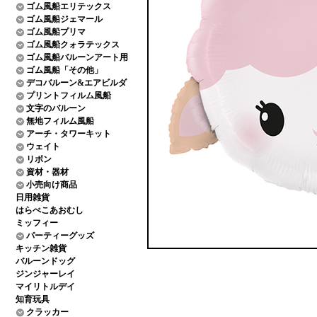
ゴム風船エリテックス
ゴム風船ジェマール
ゴム風船プリマ
ゴム風船クォラテックス
ゴム風船バルーンアート用
ゴム風船「その他」
デコバルーン&エアビルダ
プリントフィルム風船
文字のバルーン
無地フィルム風船
アーチ・タワーキット
ウェイト
リボン
資材・器材
小売向け商品
日用雑貨
はらぺこあおむし
ミッフィー
パーティーグッズ
キッチン雑貨
バルーンドッグ
ジンジャーレイ
マイリトルデイ
知育玩具
クラッカー