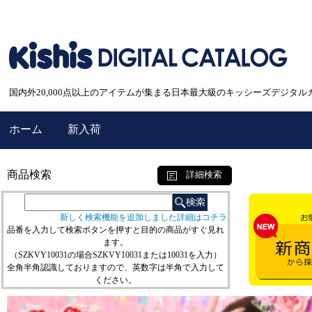
国内外20,000点以上のアイテムが集まる日本最大級のキッシーズデジタル
ホーム
新入荷
商品検索
詳細検索
新しく検索機能を追加しました詳細はコチラ
品番を入力して検索ボタンを押すと目的の商品がすぐ見れ
ます。
（SZKVY10031の場合SZKVY10031または10031を入力）
全角半角認識しておりますので、英数字は半角で入力して
ください。