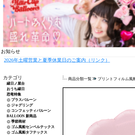
お知らせ
2026年土曜営業と夏季休業日のご案内（リンク）
カテゴリ
商品分類一覧
プリントフィルム風
縁日ノ屋台
おうち縁日
恐竜特集
プラスバルーン
ジャグリング
コンフェッティバルーン
BALLOON 新商品
季節商材
ゴム風船センペルテックス
ゴム風船タフテックス