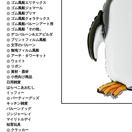
ゴム風船エリテックス
ゴム風船ジェマール
ゴム風船プリマ
ゴム風船クォラテックス
ゴム風船バルーンアート用
ゴム風船「その他」
デコバルーン&エアビルダ
プリントフィルム風船
文字のバルーン
無地フィルム風船
アーチ・タワーキット
ウェイト
リボン
資材・器材
小売向け商品
日用雑貨
はらぺこあおむし
ミッフィー
パーティーグッズ
キッチン雑貨
バルーンドッグ
ジンジャーレイ
マイリトルデイ
知育玩具
クラッカー