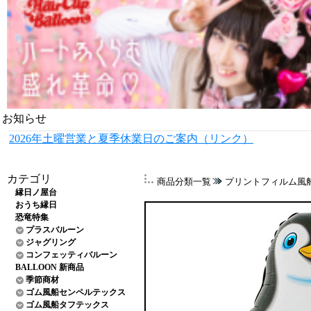
お知らせ
2026年土曜営業と夏季休業日のご案内（リンク）
カテゴリ
商品分類一覧
プリントフィルム風
縁日ノ屋台
おうち縁日
恐竜特集
プラスバルーン
ジャグリング
コンフェッティバルーン
BALLOON 新商品
季節商材
ゴム風船センペルテックス
ゴム風船タフテックス