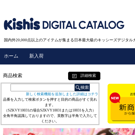
国内外20,000点以上のアイテムが集まる日本最大級のキッシーズデジタル
ホーム
新入荷
商品検索
詳細検索
新しく検索機能を追加しました詳細はコチラ
品番を入力して検索ボタンを押すと目的の商品がすぐ見れ
ます。
（SZKVY10031の場合SZKVY10031または10031を入力）
全角半角認識しておりますので、英数字は半角で入力して
ください。