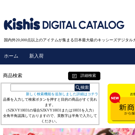
国内外20,000点以上のアイテムが集まる日本最大級のキッシーズデジタル
ホーム
新入荷
商品検索
詳細検索
新しく検索機能を追加しました詳細はコチラ
品番を入力して検索ボタンを押すと目的の商品がすぐ見れ
ます。
（SZKVY10031の場合SZKVY10031または10031を入力）
全角半角認識しておりますので、英数字は半角で入力して
ください。