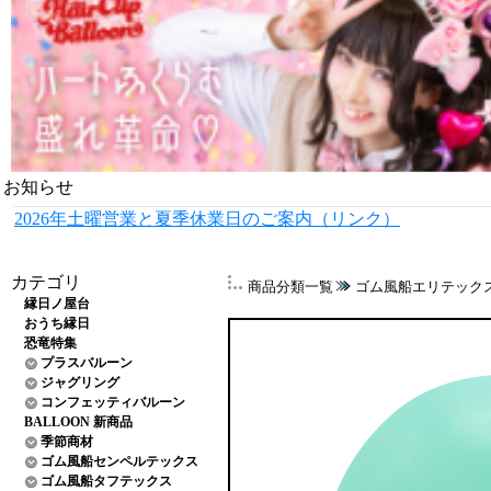
お知らせ
2026年土曜営業と夏季休業日のご案内（リンク）
カテゴリ
商品分類一覧
ゴム風船エリテック
縁日ノ屋台
おうち縁日
恐竜特集
プラスバルーン
ジャグリング
コンフェッティバルーン
BALLOON 新商品
季節商材
ゴム風船センペルテックス
ゴム風船タフテックス