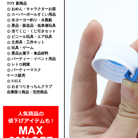
TOY 新商品
おめん・キャラクターお面
スーパーボールすくい用品
水ヨーヨー釣り・水風船
景品・販促品・低単価玩具
当てくじ・くじ引きセット
ビニール玩具・エア玩具
文房具・工作キット
玩具・ゲーム
景品お菓子・食品材料
パーティー・イベント用品
レトロ雑貨
パーティーマスク
ケース販売
SALE
おまつりきっちんクラブ
在庫限り商品・完売商品