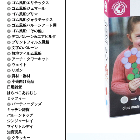
ゴム風船エリテックス
ゴム風船ジェマール
ゴム風船プリマ
ゴム風船クォラテックス
ゴム風船バルーンアート用
ゴム風船「その他」
デコバルーン&エアビルダ
プリントフィルム風船
文字のバルーン
無地フィルム風船
アーチ・タワーキット
ウェイト
リボン
資材・器材
小売向け商品
日用雑貨
はらぺこあおむし
ミッフィー
パーティーグッズ
キッチン雑貨
バルーンドッグ
ジンジャーレイ
マイリトルデイ
知育玩具
クラッカー