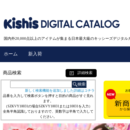
国内外20,000点以上のアイテムが集まる日本最大級のキッシーズデジタル
ホーム
新入荷
商品検索
詳細検索
新しく検索機能を追加しました詳細はコチラ
品番を入力して検索ボタンを押すと目的の商品がすぐ見れ
ます。
（SZKVY10031の場合SZKVY10031または10031を入力）
全角半角認識しておりますので、英数字は半角で入力して
ください。