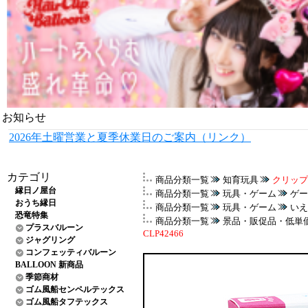
お知らせ
2026年土曜営業と夏季休業日のご案内（リンク）
カテゴリ
商品分類一覧
知育玩具
クリップイ
縁日ノ屋台
商品分類一覧
玩具・ゲーム
ゲー
おうち縁日
商品分類一覧
玩具・ゲーム
いえ
恐竜特集
商品分類一覧
景品・販促品・低単
プラスバルーン
CLP42466
ジャグリング
コンフェッティバルーン
BALLOON 新商品
季節商材
ゴム風船センペルテックス
ゴム風船タフテックス